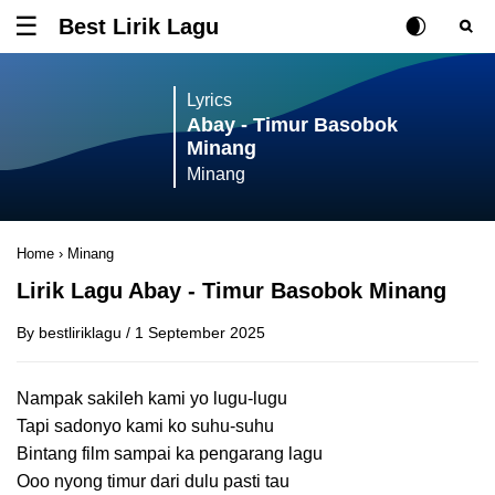
Best Lirik Lagu
Tombol untuk membuka atau menutup menu
Rubah Posisi Ki
Tombol ub
Tom
Lyrics
Abay - Timur Basobok
Minang
Minang
Home
›
Minang
Lirik Lagu Abay - Timur Basobok Minang
By
bestliriklagu
/
1 September 2025
Nampak sakileh kami yo lugu-lugu
Tapi sadonyo kami ko suhu-suhu
Bintang film sampai ka pengarang lagu
Ooo nyong timur dari dulu pasti tau