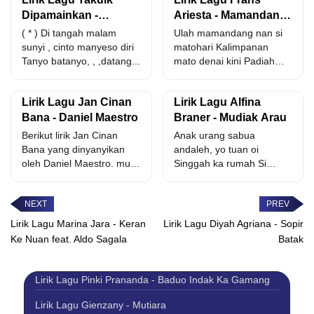
Dipamainkan -
Ariesta - Mamandang
Anggrek
Talampau Tinggi
( * ) Di tangah malam
Ulah mamandang nan si
sunyi , cinto manyeso diri
matohari Kalimpanan
Tanyo batanyo, , ,datang...
mato denai kini Padiah
padiah padiah padiah
Denai cinto...
Lirik Lagu Jan Cinan
Lirik Lagu Alfina
Bana - Daniel Maestro
Braner - Mudiak Arau
Berikut lirik Jan Cinan
Anak urang sabua
Bana yang dinyanyikan
andaleh, yo tuan oi
oleh Daniel Maestro. mulo
Singgah ka rumah Si
batamu pandang adiak
sutan mudo, si sutan...
malu...
Lirik Lagu Marina Jara - Keran
Lirik Lagu Diyah Agriana - Sopir
Ke Nuan feat. Aldo Sagala
Batak
Lirik Lagu Pinki Prananda - Baduo Indak Ka Gamang
Lirik Lagu Gienzany - Mutiara