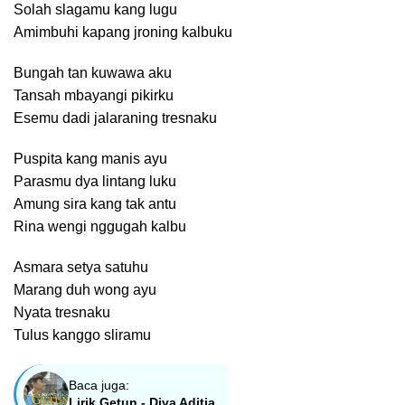
Solah slagamu kang lugu
Amimbuhi kapang jroning kalbuku
Bungah tan kuwawa aku
Tansah mbayangi pikirku
Esemu dadi jalaraning tresnaku
Puspita kang manis ayu
Parasmu dya lintang luku
Amung sira kang tak antu
Rina wengi nggugah kalbu
Asmara setya satuhu
Marang duh wong ayu
Nyata tresnaku
Tulus kanggo sliramu
Baca juga:
Lirik Getun - Diva Aditia