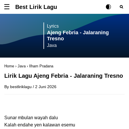
Best Lirik Lagu
Tombol untuk membuka atau menutup menu
Rubah Posisi Ki
Tombol ub
Tom
Lyrics
Ajeng Febria - Jalaraning
Tresno
Java
Home
›
Java
›
Ilham Pradana
Lirik Lagu Ajeng Febria - Jalaraning Tresno
By
bestliriklagu
/
2 Juni 2026
Sunar mbulan wayah dalu
Kalah endahe yen kalawan esemu