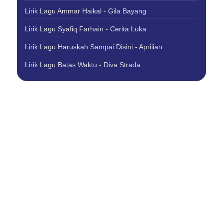
Lirik Lagu Ammar Haikal - Gila Bayang
Lirik Lagu Syafiq Farhain - Cerita Luka
Lirik Lagu Haruskah Sampai Disini - Aprilian
Lirik Lagu Batas Waktu - Diva Strada
About Us
Contact Us
Disclaimer
Privacy Policy
Copyright © 2026 Best Lirik Lagu