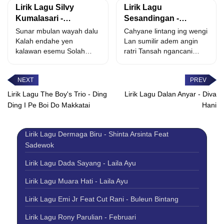
Lirik Lagu Silvy
Lirik Lagu
Kumalasari -
Sesandingan -
Jalaraning Tresna
Lintang Kairo
Sunar mbulan wayah dalu
Cahyane lintang ing wengi
Kalah endahe yen
Lan sumilir adem angin
kalawan esemu Solah
ratri Tansah ngancani
slagamu kang lugu
kasmaran iki Ngamboro
Amimbuhi kapang...
lelamun...
Lirik Lagu The Boy's Trio - Ding
Lirik Lagu Dalan Anyar - Diva
Ding I Pe Boi Do Makkatai
Hani
Lirik Lagu Dermaga Biru - Shinta Arsinta Feat
Sadewok
Lirik Lagu Dada Sayang - Laila Ayu
Lirik Lagu Muara Hati - Laila Ayu
Lirik Lagu Emi Jr Feat Cut Rani - Buleun Bintang
Lirik Lagu Rony Parulian - Februari