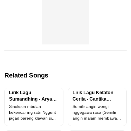
Related Songs
Lirik Lagu
Lirik Lagu Ketaton
Sumandhing - Arya
Cerita - Cantika
Galih feat. Rini
Nuswantoro Adella
Sineksen mbulan
Sumilir angin wengi
Epeledut
kekencar ing ratri Nggurit
nggegawa rasa (Semilir
jagad bareng klawan si
angin malam membawa
reki Sayang Natah bungah
rasa) lintang e wus sirna
ngrengga...
katutup...