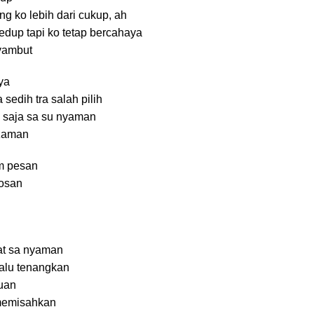
g ko lebih dari cukup, ah
redup tapi ko tetap bercahaya
yambut
ya
 sedih tra salah pilih
g saja sa su nyaman
zaman
am pesan
bosan
at sa nyaman
alu tenangkan
uan
memisahkan