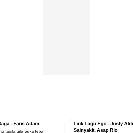
Gaga - Faris Adam
Lirik Lagu Ego - Justy Aldr
Sainyakit, Asap Rio
g tagila gila Suka tebar