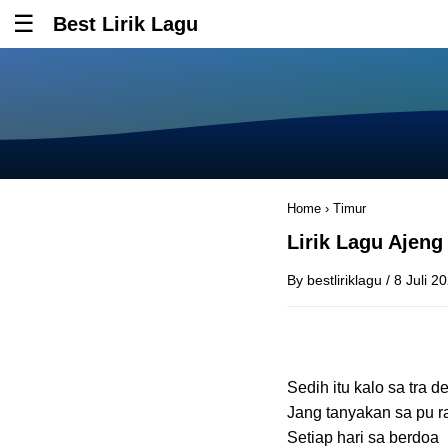
Best Lirik Lagu
Tombol untuk membuka atau menutup menu
Home
›
Timur
Lirik Lagu Ajeng
By
bestliriklagu
/
8 Juli 2
Sedih itu kalo sa tra 
Jang tanyakan sa pu r
Setiap hari sa berdoa