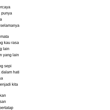
ercaya
a punya
na
k selamanya
 mata
ng kau rasa
g lain
n yang lain
ng sepi
 dalam hati
sa
njadi kita
skan
osan
bertatap