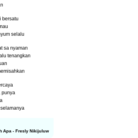
an
 bersatu
 mau
nyum selalu
at sa nyaman
alu tenangkan
uan
memisahkan
ercaya
a punya
na
k selamanya
h Apa - Fresly Nikijuluw