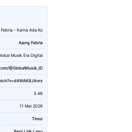
 Febria - Karna Ada Ko
Ajeng Febria
lobal Musik Era Digital
.com/@GlobalMusik_ID
watch?v=d4WAK8JAnrs
3.48
11 Mei 2026
Timur
Best Lirik Lagu