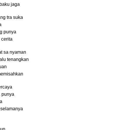
baku jaga
ng tra suka
a
ng punya
cerita
at sa nyaman
alu tenangkan
uan
memisahkan
ercaya
a punya
na
k selamanya
dup