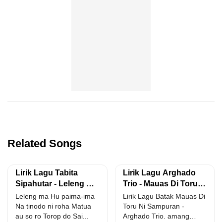
Related Songs
Lirik Lagu Tabita
Lirik Lagu Arghado
Sipahutar - Leleng Ma
Trio - Mauas Di Toru
Hu Paima
Ni Sampuran
Leleng ma Hu paima-ima
Lirik Lagu Batak Mauas Di
Na tinodo ni roha Matua
Toru Ni Sampuran -
au so ro Torop do Sai...
Arghado Trio. amang