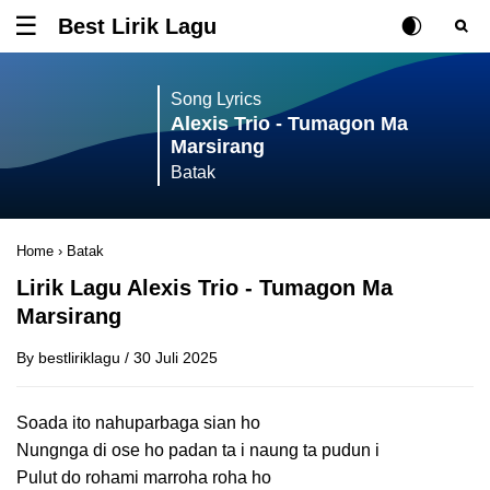
Best Lirik Lagu
Tombol untuk membuka atau menutup menu
Rubah Posisi Ki
Tombol ub
Tom
Song Lyrics
Alexis Trio - Tumagon Ma
Marsirang
Batak
Home
›
Batak
Lirik Lagu Alexis Trio - Tumagon Ma
Marsirang
By
bestliriklagu
/
30 Juli 2025
Soada ito nahuparbaga sian ho
Nungnga di ose ho padan ta i naung ta pudun i
Pulut do rohami marroha roha ho