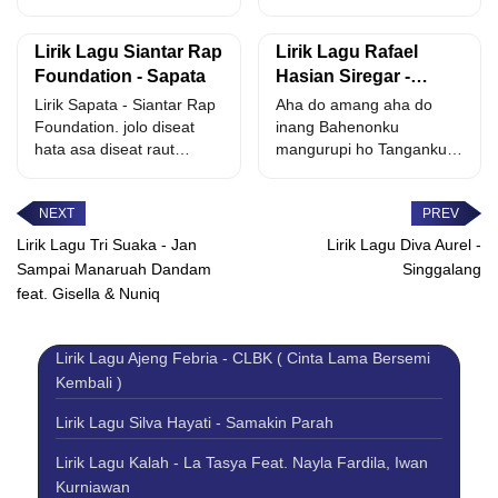
marnigot au di...
Lirik Lagu Siantar Rap
Lirik Lagu Rafael
Foundation - Sapata
Hasian Siregar -
Damang Dainang Na
Lirik Sapata - Siantar Rap
Aha do amang aha do
Loja I
Foundation. jolo diseat
inang Bahenonku
hata asa diseat raut
mangurupi ho Tanganku
unang monang di...
na metmet tung so
margogo...
Lirik Lagu Tri Suaka - Jan
Lirik Lagu Diva Aurel -
Sampai Manaruah Dandam
Singgalang
feat. Gisella & Nuniq
Lirik Lagu Ajeng Febria - CLBK ( Cinta Lama Bersemi
Kembali )
Lirik Lagu Silva Hayati - Samakin Parah
Lirik Lagu Kalah - La Tasya Feat. Nayla Fardila, Iwan
Kurniawan