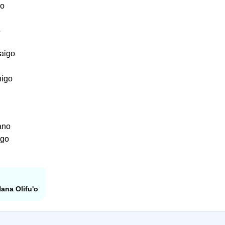
lo
o
aigo
higo
ano
igo
 Hana Olifu'o