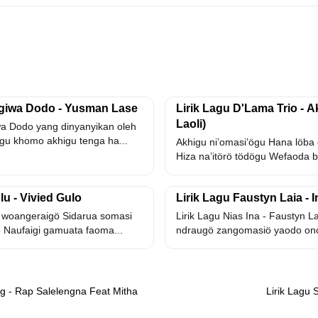
ngiwa Dodo - Yusman Lase
Lirik Lagu D'Lama Trio - 
Laoli)
iwa Dodo yang dinyanyikan oleh
gu khomo akhigu tenga ha...
Akhigu ni’omasi’ögu Hana löba 
Hiza na’itörö tödögu Wefaoda b
lu - Vivied Gulo
Lirik Lagu Faustyn Laia - I
 woangeraigö Sidarua somasi
Lirik Lagu Nias Ina - Faustyn La
 Naufaigi gamuata faoma...
ndraugö zangomasiö yaodo ono
g - Rap Salelengna Feat Mitha
Lirik Lagu