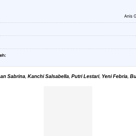
Anis 
leh
han Sabrina
,
Kanchi Salsabella
,
Putri Lestari
,
Yeni Febria
,
Bu