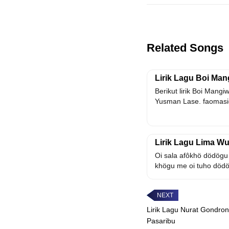
Related Songs
Lirik Lagu Boi Ma
Berikut lirik Boi Mang
Yusman Lase. faomasi
Lirik Lagu Lima Wu
Oi sala afôkhö dödögu
khögu me oi tuho dödö
Lirik Lagu Nurat Gondron
Pasaribu