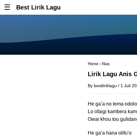
Best Lirik Lagu
Tombol untuk membuka atau menutup menu
Home
›
Nias
Lirik Lagu Anis
By
bestliriklagu
/
1 Juli 2
He ga’a no tema odolo
Lo ofaigi kambera ka
Owai khou tou gulidan
He ga’a hana olifu’o