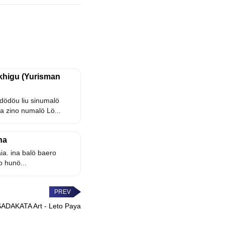
Akhigu (Yurisman
dödöu liu sinumalö
a zino numalö Lö...
na
ia. ina balö baero
 hunö...
 SADAKATA Art - Leto Paya