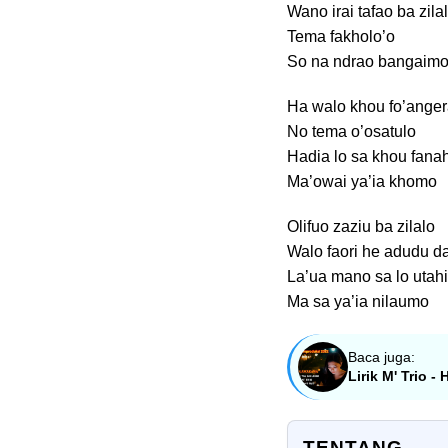
Wano irai tafao ba zila
Tema fakholo’o
So na ndrao bangaim
Ha walo khou fo’anger
No tema o’osatulo
Hadia lo sa khou fana
Ma’owai ya’ia khomo
Olifuo zaziu ba zilalo
Walo faori he adudu d
La’ua mano sa lo utah
Ma sa ya’ia nilaumo
Baca juga:
Lirik M' Trio -
TENTANG