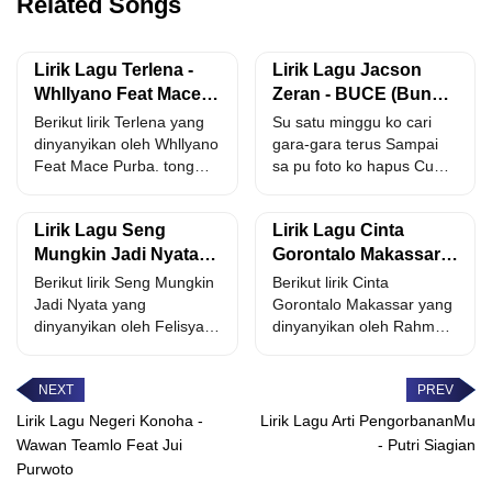
Related Songs
Lirik Lagu Terlena -
Lirik Lagu Jacson
Whllyano Feat Mace
Zeran - BUCE (Bunda
Purba
Cemburu) feat Toton
Berikut lirik Terlena yang
Su satu minggu ko cari
Caribo
dinyanyikan oleh Whllyano
gara-gara terus Sampai
Feat Mace Purba. tong
sa pu foto ko hapus Cuma
ketemu pertama tuh sa...
karena...
Lirik Lagu Seng
Lirik Lagu Cinta
Mungkin Jadi Nyata -
Gorontalo Makassar -
Felisya Tanrobak
Rahmat Tahalu Feat
Berikut lirik Seng Mungkin
Berikut lirik Cinta
Aswin Gani
Jadi Nyata yang
Gorontalo Makassar yang
dinyanyikan oleh Felisya
dinyanyikan oleh Rahmat
Tanrobak. su hitung taong
Tahalu Feat Aswin Gani.
katong...
ini kita...
Lirik Lagu Negeri Konoha -
Lirik Lagu Arti PengorbananMu
Wawan Teamlo Feat Jui
- Putri Siagian
Purwoto