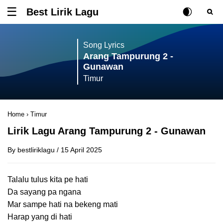
Best Lirik Lagu
Tombol untuk membuka atau menutup menu
Rubah Posisi Ki
Tombol ub
Tom
Song Lyrics
Arang Tampurung 2 -
Gunawan
Timur
Home
›
Timur
Lirik Lagu Arang Tampurung 2 - Gunawan
By
bestliriklagu
/
15 April 2025
Talalu tulus kita pe hati
Da sayang pa ngana
Mar sampe hati na bekeng mati
Harap yang di hati