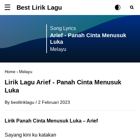
Best Lirik Lagu
Tombol untuk membuka atau menutup menu
Rubah Posisi Ki
Tombol ub
Tom
Song Lyrics
Arief - Panah Cinta Menusuk
Luka
Melayu
Home
›
Melayu
Lirik Lagu Arief - Panah Cinta Menusuk
Luka
By
bestliriklagu
/
2 Februari 2023
Lirik Panah Cinta Menusuk Luka – Arief
Sayang kini ku katakan