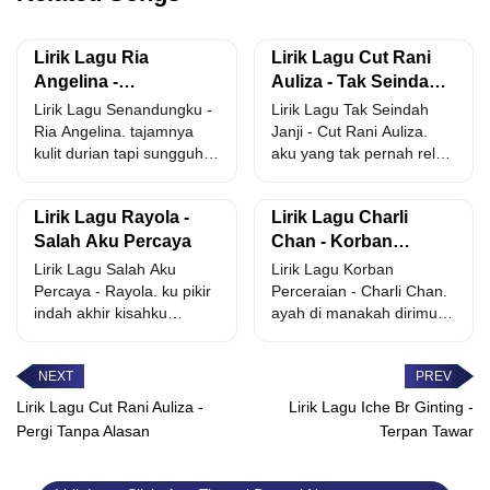
Lirik Lagu Ria
Lirik Lagu Cut Rani
Angelina -
Auliza - Tak Seindah
Senandungku
Janji
Lirik Lagu Senandungku -
Lirik Lagu Tak Seindah
Ria Angelina. tajamnya
Janji - Cut Rani Auliza.
kulit durian tapi sungguh
aku yang tak pernah rela
manis rasanya tajamnya
aku...
lirikan...
Lirik Lagu Rayola -
Lirik Lagu Charli
Salah Aku Percaya
Chan - Korban
Perceraian
Lirik Lagu Salah Aku
Lirik Lagu Korban
Percaya - Rayola. ku pikir
Perceraian - Charli Chan.
indah akhir kisahku
ayah di manakah dirimu
denganmu akan hidup...
hatiku rindu ingin
bertemu...
Lirik Lagu Cut Rani Auliza -
Lirik Lagu Iche Br Ginting -
Pergi Tanpa Alasan
Terpan Tawar