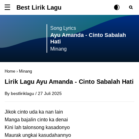
Best Lirik Lagu
Tombol untuk membuka atau menutup menu
Rubah Posisi Ki
Tombol ub
Tom
Song Lyrics
Ayu Amanda - Cinto Sabalah
Hati
Minang
Home
›
Minang
Lirik Lagu Ayu Amanda - Cinto Sabalah Hati
By
bestliriklagu
/
27 Juli 2025
Jikok cinto uda ka nan lain
Manga bajalin cinto ka denai
Kini lah talonsong kasadonyo
Maurak ungkai kasudahannyo