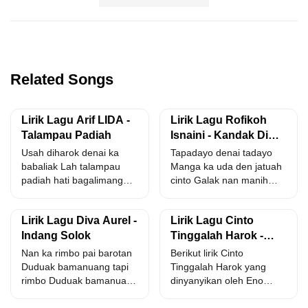
Related Songs
Lirik Lagu Arif LIDA -
Lirik Lagu Rofikoh
Talampau Padiah
Isnaini - Kandak Di
Hati
Usah diharok denai ka
Tapadayo denai tadayo
babaliak Lah talampau
Manga ka uda den jatuah
padiah hati bagalimang
cinto Galak nan manih
luko Cinto nan bapupuak
tingkah nan manjo...
jo...
Lirik Lagu Diva Aurel -
Lirik Lagu Cinto
Indang Solok
Tinggalah Harok -
Eno Viola Feat Pinki
Nan ka rimbo pai barotan
Berikut lirik Cinto
Prananda
Duduak bamanuang tapi
Tinggalah Harok yang
rimbo Duduak bamanuang
dinyanyikan oleh Eno
tapi rimbo Tali den...
Viola Feat Pinki Prananda.