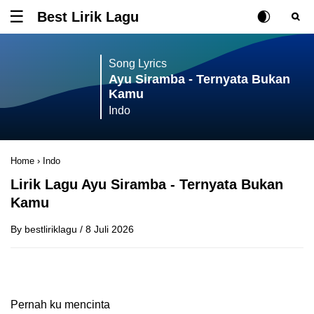
Best Lirik Lagu
Tombol untuk membuka atau menutup menu
Rubah Posisi Ki
Tombol ub
Tom
Song Lyrics
Ayu Siramba - Ternyata Bukan
Kamu
Indo
Home
›
Indo
Lirik Lagu Ayu Siramba - Ternyata Bukan
Kamu
By
bestliriklagu
/
8 Juli 2026
Pernah ku mencinta