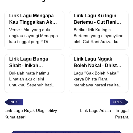
Lirik Lagu Mengapa
Lirik Lagu Ku Ingin
Kau Tinggalkan Aku -
Bertemu - Cut Rani
Emen Seran Wilik
Auliza
Verse : Aku yang dulu
Berikut lirik Ku Ingin
engkau sayangi Mengapa
Bertemu yang dinyanyikan
kau tinggal pergi? Di
oleh Cut Rani Auliza. ku
manakah janji yang...
coba menutup mata...
Lirik Lagu Bunga
Lirik Lagu Nggak
Sirait - Inikah
Boleh Nakal - Dhista
Balasanmu
Rara
Bukalah mata hatimu
Lagu “Gak Boleh Nakal”
Lihatlah aku di sini
karya Dhista Rara
untukmu Sepenuh hati
membawa narasi realitas
Aku menyayangimu
sosial mengenai proteksi
Namun inikah
diri dan...
balasanmu...
Lirik Lagu Rujak Uleg - Silvy
Lirik Lagu Adista - Tinggal
Kumalasari
Pusara