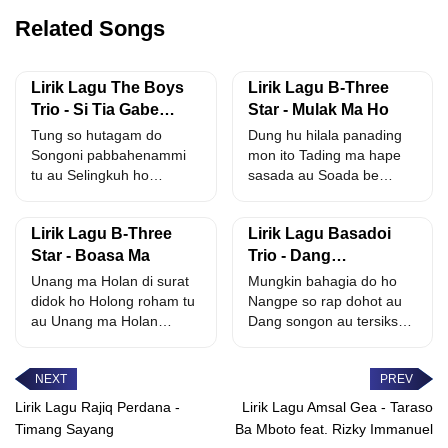
Related Songs
Lirik Lagu The Boys
Lirik Lagu B-Three
Trio - Si Tia Gabe
Star - Mulak Ma Ho
Korban
Tung so hutagam do
Dung hu hilala panading
Songoni pabbahenammi
mon ito Tading ma hape
tu au Selingkuh ho
sasada au Soada be
tarbereng au
dongan marsisukkunan...
nasopamotoan mi Molo...
Lirik Lagu B-Three
Lirik Lagu Basadoi
Star - Boasa Ma
Trio - Dang
Segampang I
Unang ma Holan di surat
Mungkin bahagia do ho
didok ho Holong roham tu
Nangpe so rap dohot au
au Unang ma Holan
Dang songon au tersiksa
dinipi...
manaon Haccitni...
Lirik Lagu Rajiq Perdana -
Lirik Lagu Amsal Gea - Taraso
Timang Sayang
Ba Mboto feat. Rizky Immanuel