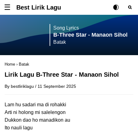
Best Lirik Lagu
Tombol untuk membuka atau menutup menu
Rubah Posisi Ki
Tombol ub
Tom
Song Lyrics
B-Three Star - Manaon Sihol
Batak
Home
›
Batak
Lirik Lagu B-Three Star - Manaon Sihol
By
bestliriklagu
/
11 September 2025
Lam hu sadari ma di rohakki
Arti ni holong mi salelengon
Dukkon dao ho manadikon au
Ito nauli lagu