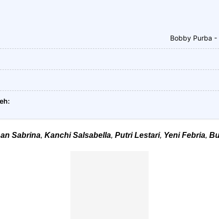
Bobby Purba -
leh
han Sabrina
,
Kanchi Salsabella
,
Putri Lestari
,
Yeni Febria
,
Bu