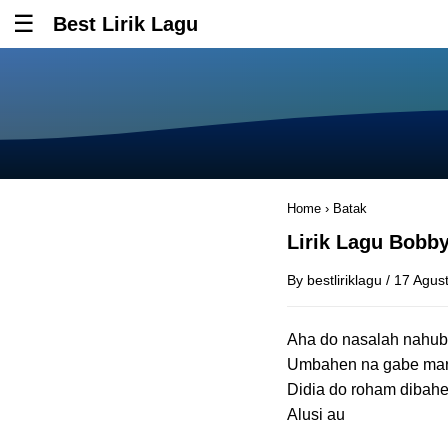
Best Lirik Lagu
Tombol untuk membuka atau menutup menu
Home
›
Batak
Lirik Lagu Bobb
By
bestliriklagu
/
17 Agus
Aha do nasalah nahu
Umbahen na gabe mar
Didia do roham dibah
Alusi au