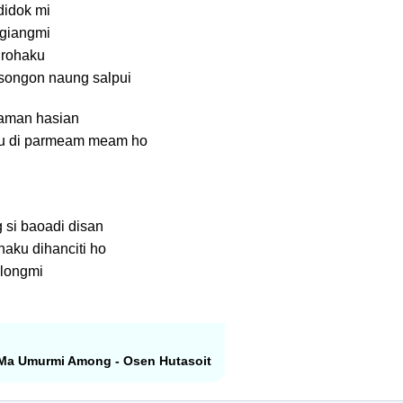
didok mi
ngiangmi
 rohaku
songon naung salpui
aman hasian
ku di parmeam meam ho
 si baoadi disan
haku dihanciti ho
longmi
 Ma Umurmi Among - Osen Hutasoit