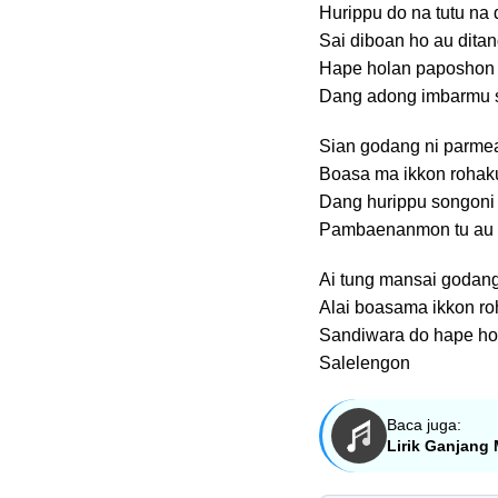
Hurippu do na tutu na 
Sai diboan ho au dita
Hape holan paposhon
Dang adong imbarmu 
Sian godang ni parme
Boasa ma ikkon roha
Dang hurippu songoni
Pambaenanmon tu au
Ai tung mansai godang
Alai boasama ikkon ro
Sandiwara do hape ho
Salelengon
Baca juga:
Lirik Ganjang