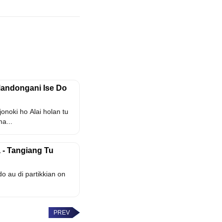
 Mandongani Ise Do
onoki ho Alai holan tu
a...
 - Tangiang Tu
o au di partikkian on