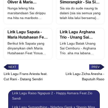
Oliver & Maria
Simorangkir - Sia Sia
Hutahaean - Partus
Do
Nunga leleng hita
Sia sia do sude naung ta
(Pariban Tanpa
marsitandaan Sai dirippu
dalani (sia sia semua yang
Status)
ma hita na mariboto
telah kita lalui bersama)...
Manjou pariban so adong
kepastian...
Lirik Lagu Sapata -
Lirik Lagu Arghana
Maria Hutahaean Feat
Trio - Unang Sai
Yosua Oliver
Cemburu
Berikut lirik Sapata yang
Lirik Lagu Batak Unang
dinyanyikan oleh Maria
Sai Cemburu - Arghana
Hutahaean Feat Yosua
Trio. aha ma labana
Oliver. pusing kepalaku
hasian padan naung...
mikirin kamu...
Lirik Lagu Frans Ariesta feat.
Lirik Lagu Zicha Anesha -
Cut Rani - Datang Sendiri
Baputuih Raso
Lirik Lagu Raiso Ngapusi 2 - Happy Asmara Feat Zio
Sandi
Lirik Lagu Sumandhing - Ndarboy Genk x Shepin Misa