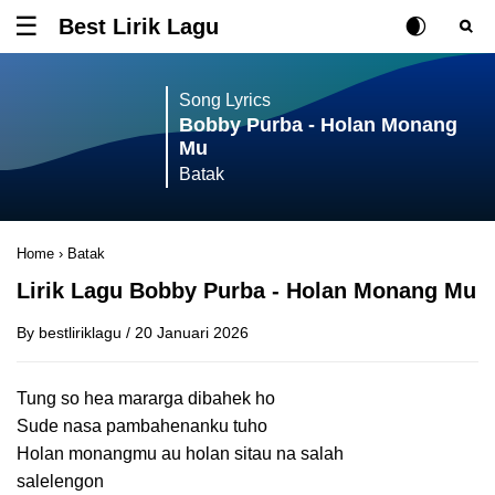
Best Lirik Lagu
Tombol untuk membuka atau menutup menu
Rubah Posisi Ki
Tombol ub
Tom
Song Lyrics
Bobby Purba - Holan Monang
Mu
Batak
Home
›
Batak
Lirik Lagu Bobby Purba - Holan Monang Mu
By
bestliriklagu
/
20 Januari 2026
Tung so hea mararga dibahek ho
Sude nasa pambahenanku tuho
Holan monangmu au holan sitau na salah
salelengon