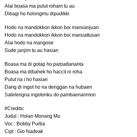
Alai boasa ma pulut roham tu au
Dibagi ho holongmu dipudikki
Hodo na mandokkon ikkon boi marsianjuan
Hodo na mandokkon ikkon boi marsiattusan
Alai hodo na mangose
Sude janjim tu au hasian
Boasa ma di gotap ho parpadananta
Boasa ma dibahek ho haccit ni roha
Pulut na i ho hasian
Dang di ingot ho na denggan na hubaen
Salelengna ingotonku do pambaenanmon
#Credits:
Judul : Holan Monang Mu
Voc : Bobby Purba
Cipt : Gio Nadeak