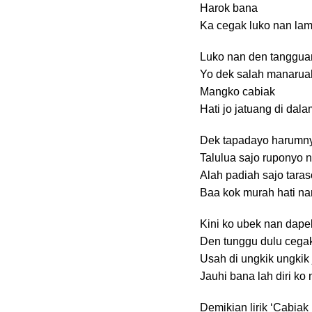
Harok bana
Ka cegak luko nan la
Luko nan den tanggu
Yo dek salah manarua
Mangko cabiak
Hati jo jatuang di dala
Dek tapadayo harumny
Talulua sajo ruponyo n
Alah padiah sajo tara
Baa kok murah hati nan
Kini ko ubek nan dape
Den tunggu dulu cega
Usah di ungkik ungkik 
Jauhi bana lah diri ko
Demikian lirik ‘Cabiak