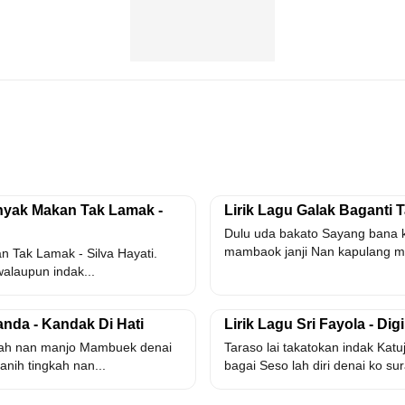
anyak Makan Tak Lamak -
Lirik Lagu Galak Baganti T
Dulu uda bakato Sayang bana ka
mambaok janji Nan kapulang m
an Tak Lamak - Silva Hayati.
walaupun indak...
nda - Kandak Di Hati
Lirik Lagu Sri Fayola - Dig
kah nan manjo Mambuek denai
Taraso lai takatokan indak Katu
anih tingkah nan...
bagai Seso lah diri denai ko sur