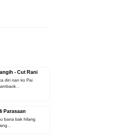
angih - Cut Rani
 diri nan ko Pai
ambaok...
ili Parasaan
ju bana bak hilang
ang...