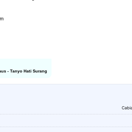
am
daus - Tanyo Hati Surang
Cabia