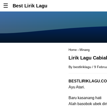
Best Lirik Lagu
Tombol untuk membuka atau menutup menu
Home
›
Minang
Lirik Lagu Cabia
By
bestliriklagu
/
9 Febru
BESTLIRIKLAGU.C
Ayu Atari.
Baru kasanang hati
Alah basobok ubek dir