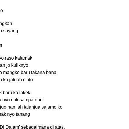
mo
angkan
h sayang
m
o raso kalamak
an jo kuliknyo
so mangko baru takana bana
 ko jatuah cinto
k baru ka lakek
k nyo nak samparono
juo nan lah talanjua salamo ko
 nak nyo tanang
 Di Dalam’ sebagaimana di atas.