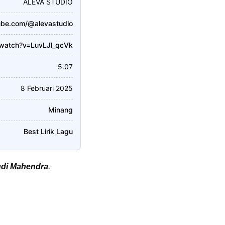
ALEVA STUDIO
ube.com/@alevastudio
/watch?v=LuvLJl_qcVk
5.07
8 Februari 2025
Minang
Best Lirik Lagu
di Mahendra
.