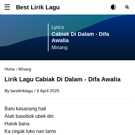
Best Lirik Lagu
Tombol untuk membuka atau menutup menu
Rubah Posisi Ki
Tombol ub
Tom
Lyrics
Cabiak Di Dalam - Difa
Awalia
Minang
Home
›
Minang
Lirik Lagu Cabiak Di Dalam - Difa Awalia
By
bestliriklagu
/
6 April 2025
Baru kasanang hati
Alah basobok ubek diri
Harok bana
Ka cegak luko nan lamo