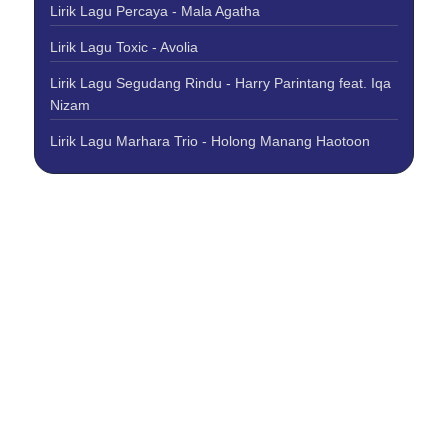
Lirik Lagu Percaya - Mala Agatha
Lirik Lagu Toxic - Avolia
Lirik Lagu Segudang Rindu - Harry Parintang feat. Iqa
Nizam
Lirik Lagu Marhara Trio - Holong Manang Haotoon
About Us
Contact Us
Disclaimer
Privacy Policy
Copyright © 2026 Best Lirik Lagu