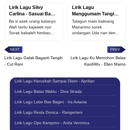
malu...
Lirik Lagu Silvy
Lirik Lagu
Carlina - Sasuai Bana
Manggumam Tangih -
feat. Sadri Zarro
Sri Fayola
Ba si asek urang batanyo
Tatagun mato balinang
Alah tantu kajawek nyo
Manarimo surek
Sorak babaleh himbau
undangan Uda nan denai
basawuik Pinang
cinto (2X) Kini ka
bapintak...
manyuntiang urang...
Lirik Lagu Galak Baganti Tangih
Lirik Lagu Ku Memohon Belas
- Cut Rani
KasihMu - Ellen Mamo
Lirik Lagu Haruskah Sampai Disini - Aprilian
Lirik Lagu Batas Waktu - Diva Strada
Lirik Lagu Lebe Bae Bagini - Ira Aviania
Lirik Lagu Resta Donica - Rangerteni
Lirik Lagu Opo Karepmu - Anita Veronica