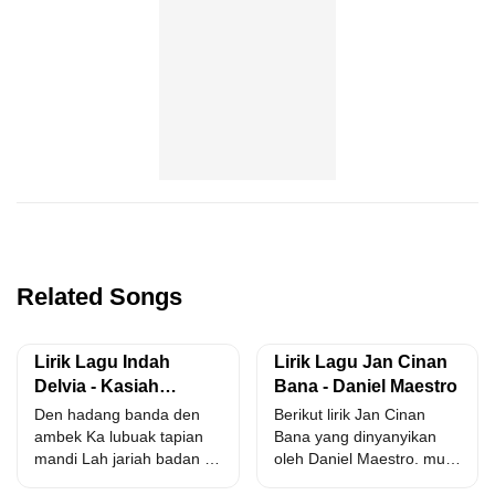
Related Songs
Lirik Lagu Indah
Lirik Lagu Jan Cinan
Delvia - Kasiah
Bana - Daniel Maestro
Malarai Janji
Den hadang banda den
Berikut lirik Jan Cinan
ambek Ka lubuak tapian
Bana yang dinyanyikan
mandi Lah jariah badan ko
oleh Daniel Maestro. mulo
panek Namun...
batamu pandang adiak