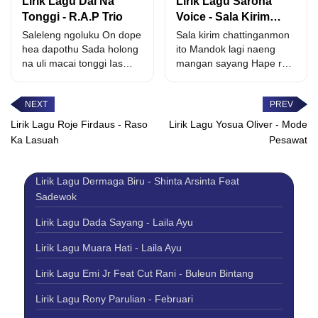
Lirik Lagu Dai Na
Lirik Lagu Saroha
Tonggi - R.A.P Trio
Voice - Sala Kirim
Chattingan
Saleleng ngoluku On dope
Sala kirim chattinganmon
hea dapothu Sada holong
ito Mandok lagi naeng
na uli macai tonggi Ias
mangan sayang Hape rap
tung lambok...
do au dohot ho...
Lirik Lagu Roje Firdaus - Raso
Lirik Lagu Yosua Oliver - Mode
Ka Lasuah
Pesawat
Lirik Lagu Dermaga Biru - Shinta Arsinta Feat
Sadewok
Lirik Lagu Dada Sayang - Laila Ayu
Lirik Lagu Muara Hati - Laila Ayu
Lirik Lagu Emi Jr Feat Cut Rani - Buleun Bintang
Lirik Lagu Rony Parulian - Februari