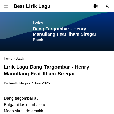
Best Lirik Lagu
Tombol untuk membuka atau menutup menu
Rubah Posisi Ki
Tombol ub
Tom
Lyrics
Dang Targombar - Henry
Manullang Feat Ilham Siregar
Batak
Home
›
Batak
Lirik Lagu Dang Targombar - Henry
Manullang Feat Ilham Siregar
By
bestliriklagu
/
7 Juni 2025
Dang targombar au
Balga ni las ni rohakku
Mago situtu do arsakki