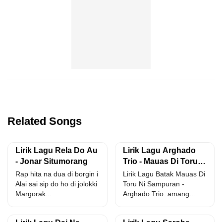
Related Songs
Lirik Lagu Rela Do Au
Lirik Lagu Arghado
- Jonar Situmorang
Trio - Mauas Di Toru
Ni Sampuran
Rap hita na dua di borgin i
Lirik Lagu Batak Mauas Di
Alai sai sip do ho di jolokki
Toru Ni Sampuran -
Margorak...
Arghado Trio. amang
marnigot au di...