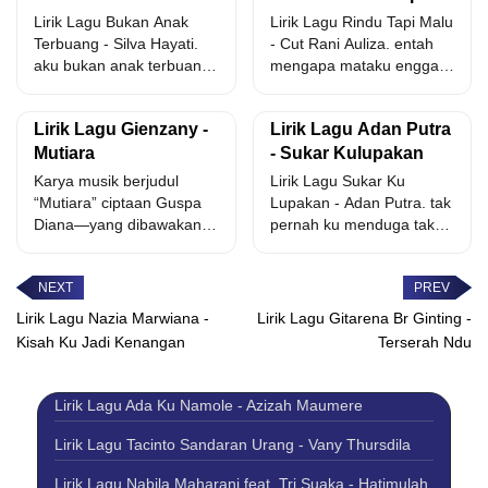
Terbuang
Malu
Lirik Lagu Bukan Anak
Lirik Lagu Rindu Tapi Malu
Terbuang - Silva Hayati.
- Cut Rani Auliza. entah
aku bukan anak terbuang
mengapa mataku enggan
masih punya ayah...
terpejam dinginnya...
Lirik Lagu Gienzany -
Lirik Lagu Adan Putra
Mutiara
- Sukar Kulupakan
Karya musik berjudul
Lirik Lagu Sukar Ku
“Mutiara” ciptaan Guspa
Lupakan - Adan Putra. tak
Diana—yang dibawakan
pernah ku menduga tak
kembali oleh berbagai
pernah ku...
penyanyi termasuk
Gienzany—secara
filosofis...
Lirik Lagu Nazia Marwiana -
Lirik Lagu Gitarena Br Ginting -
Kisah Ku Jadi Kenangan
Terserah Ndu
Lirik Lagu Ada Ku Namole - Azizah Maumere
Lirik Lagu Tacinto Sandaran Urang - Vany Thursdila
Lirik Lagu Nabila Maharani feat. Tri Suaka - Hatimulah