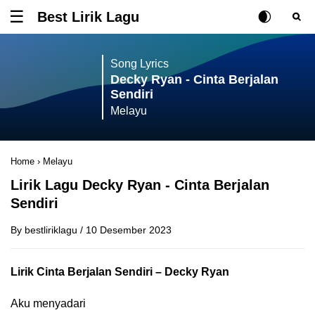
Best Lirik Lagu
Tombol untuk membuka atau menutup menu
Rubah Posisi Ki
Tombol ub
Tom
Song Lyrics
Decky Ryan - Cinta Berjalan
Sendiri
Melayu
Home
›
Melayu
Lirik Lagu Decky Ryan - Cinta Berjalan
Sendiri
By
bestliriklagu
/
10 Desember 2023
Lirik Cinta Berjalan Sendiri – Decky Ryan
Aku menyadari