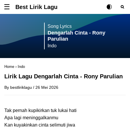
Best Lirik Lagu
Tombol untuk membuka atau menutup menu
Rubah Posisi Ki
Tombol ub
Tom
Song Lyrics
Dengarlah Cinta - Rony
Parulian
Indo
Home
›
Indo
Lirik Lagu Dengarlah Cinta - Rony Parulian
By
bestliriklagu
/
26 Mei 2026
Tak pernah kupikirkan tuk lukai hati
Apa lagi meninggalkanmu
Kan kuyakinkan cinta selimuti jiwa