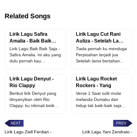
Related Songs
Lirik Lagu Safira
Lirik Lagu Cut Rani
Amalia - Baik Baik
Auliza - Setelah Lama
Saja
Bertahan
Lirik Lagu Baik Baik Saja -
Tiada pernah ku menduga
Safira Amalia. ini aku yang
Perpisahan terjadi jua
dulu pernah kau
Setelah lama bertahan
singgahi...
Dengan semua
pertengkaran Selalu
Lirik Lagu Denyut -
Lirik Lagu Rocket
saja...
Rio Clappy
Rockers - Yang
Berikut lirik Denyut yang
Verse 1 Saat sulit mulai
dinyanyikan oleh Rio
melanda Duniaku dan
Clappy. ku nikmati bisik
hidup tak baik-baik saja
hangat pagi seakan
Cukuplah Kau yang...
jiwaku...
Lirik Lagu Ziell Ferdian -
Lirik Lagu Yani Zendrato -