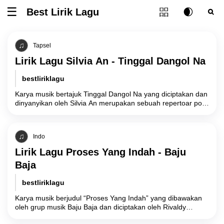
Tombol ubah l
Best Lirik Lagu
Tombol untuk membuka atau menutup menu
Tombol ub
Tom
Tapsel
Lirik Lagu Silvia An - Tinggal Dangol Na
bestliriklagu
Karya musik bertajuk Tinggal Dangol Na yang diciptakan dan
dinyanyikan oleh Silvia An merupakan sebuah repertoar pop
Tapanuli Selatan (Tapsel) yang mengeksplorasi
Indo
Lirik Lagu Proses Yang Indah - Baju
Baja
bestliriklagu
Karya musik berjudul “Proses Yang Indah” yang dibawakan
oleh grup musik Baju Baja dan diciptakan oleh Rivaldy
Maulana membawa narasi filosofis tentang