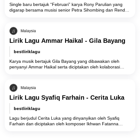
Single baru bertajuk “Februari” karya Rony Parulian yang
digarap bersama musisi senior Petra Sihombing dan Rendy
Pandugo menyajikan narasi romansa personal yang
Malaysia
Lirik Lagu Ammar Haikal - Gila Bayang
bestliriklagu
Karya musik bertajuk Gila Bayang yang dibawakan oleh
penyanyi Ammar Haikal serta diciptakan oleh kolaborasi
Naim Daniel, Adib Hamdi, dan Amir Firdaus,
Malaysia
Lirik Lagu Syafiq Farhain - Cerita Luka
bestliriklagu
Lagu berjudul Cerita Luka yang dinyanyikan oleh Syafiq
Farhain dan diciptakan oleh komposer Ikhwan Fatanna
bersama Wan Saleh mengusung tema pengkhianatan
komitmen