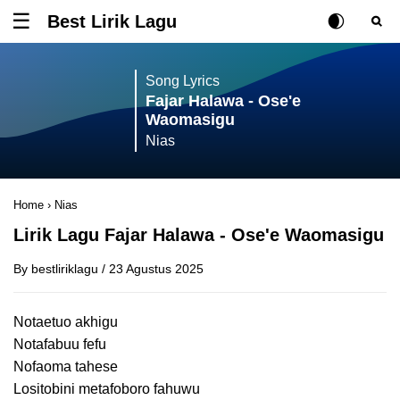
Best Lirik Lagu
Tombol untuk membuka atau menutup menu
Rubah Posisi Ki
Tombol ub
Tom
Song Lyrics
Fajar Halawa - Ose'e
Waomasigu
Nias
Home
›
Nias
Lirik Lagu Fajar Halawa - Ose'e Waomasigu
By
bestliriklagu
/
23 Agustus 2025
Notaetuo akhigu
Notafabuu fefu
Nofaoma tahese
Lositobini metafoboro fahuwu