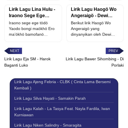
He...
manö Satuagu...
Lirik Lagu Lina Hulu -
Lirik Lagu Haogö Wo
Iraono Sege Ege
Angeraigö - Dewi
Tôdõ (Ir Frans Bate,e)
Juliana Gulo
Iraono sege ege tödö
Berikut lirik Haogö Wo
Yaodo bongi maökhö Ero
Angeraigö yang
ma’ökhö bamofanö
dinyanyikan oleh Dewi
Wanofu nofu halöwö Balö
Juliana Gulo. hadia
manö...
sinduhu gaa waomasi...
Lirik Lagu Eja SM - Harok
Lirik Lagu Bawer Sihombing - Di
Baganti Luko
Porlaki
Lirik Lagu Ajeng Febria - CLBK ( Cinta Lama Bersemi
Kembali )
Lirik Lagu Silva Hayati - Samakin Parah
Lirik Lagu Kalah - La Tasya Feat. Nayla Fardila, Iwan
Kurniawan
Lirik Lagu Niken Salindry - Smaragita