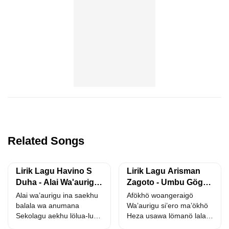
Related Songs
Lirik Lagu Havino S
Lirik Lagu Arisman
Duha - Alai Wa'aurigu
Zagoto - Umbu Gögu
Ina
Idanö
Alai wa’aurigu ina saekhu
Afökhö woangeraigö
balala wa anumana
Wa’aurigu si’ero ma’ökhö
Sekolagu aekhu lölua-lua
Heza usawa lömanö lala
Ohitö dödögu lö usönda
dödö Me’ara ulau me’e