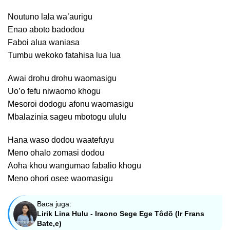
Noutuno lala wa’aurigu
Enao aboto badodou
Faboi alua waniasa
Tumbu wekoko fatahisa lua lua
Awai drohu drohu waomasigu
Uo’o fefu niwaomo khogu
Mesoroi dodogu afonu waomasigu
Mbalazinia sageu mbotogu ululu
Hana waso dodou waatefuyu
Meno ohalo zomasi dodou
Aoha khou wangumao fabalio khogu
Meno ohori osee waomasigu
Baca juga:
Lirik Lina Hulu - Iraono Sege Ege Tôdõ (Ir Frans
Bate,e)