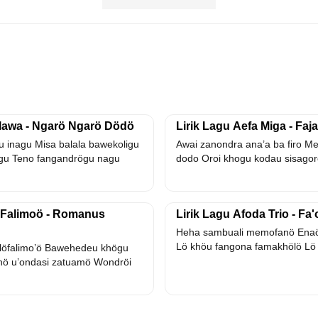
alawa - Ngarö Ngarö Dödö
Lirik Lagu Aefa Miga - Faj
 inagu Misa balala bawekoligu
Awai zanondra ana’a ba firo M
gu Teno fangandrögu nagu
dodo Oroi khogu kodau sisagoro
ö Falimoö - Romanus
Lirik Lagu Afoda Trio - Fa
Heha sambuali memofanö Ena
Lö khöu fangona famakhölö Lö 
 löfalimo’ö Bawehedeu khögu
nö u’ondasi zatuamö Wondröi