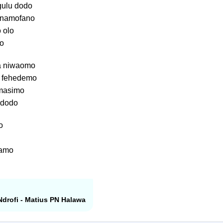
gulu dodo
 namofano
 olo
zo
a niwaomo
 fehedemo
omasimo
 dodo
o
tamo
 Ndrofi - Matius PN Halawa