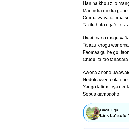
Haniha khou zilo man
Manindra nindra gahe
Oroma waya’ia niha so
Takile hulo nga’oto ra
Uwai mano mege ya’i
Talazu khogu wanema
Faomasigu he goi fa
Orudu ita fao fahasara
Awena anehe uwawal
Nodofi awena ofatuno
Yaugo falimo oya ceri
Sebua gambaoho
Baca juga:
Lirik Lo’isofu