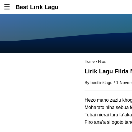
Best Lirik Lagu
Tombol untuk membuka atau menutup menu
Home
›
Nias
Lirik Lagu Fild
By
bestliriklagu
/
1 Novem
Hezo mano zaziu khogu
Moharato niha sebua f
Tebai nierai turu fa’ak
Firo ana’a si’ogoto tan