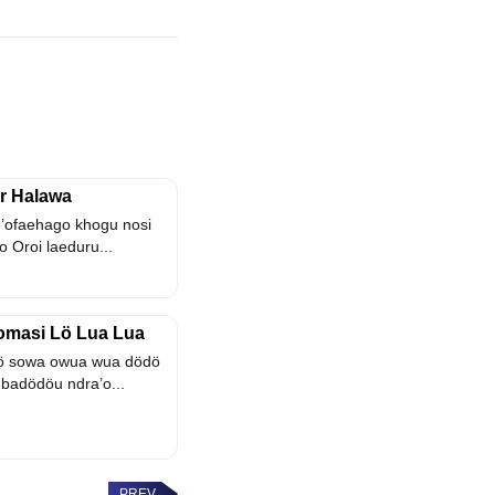
ar Halawa
e’ofaehago khogu nosi
 Oroi laeduru...
'omasi Lö Lua Lua
ö sowa owua wua dödö
badödöu ndra’o...