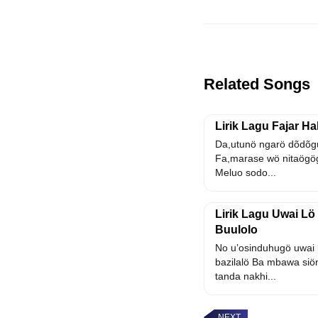
Related Songs
Lirik Lagu Fajar H
Da,utunö ngarö dõdõgu
Fa,marase wö nitaögö
Meluo sodo...
Lirik Lagu Uwai L
Buulolo
No u’osinduhugö uwai
bazilalö Ba mbawa siö
tanda nakhi...