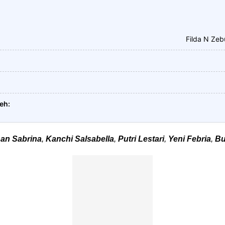
Filda N Ze
leh
han Sabrina
,
Kanchi Salsabella
,
Putri Lestari
,
Yeni Febria
,
Bu