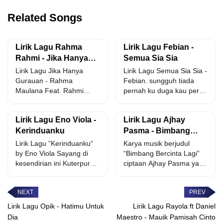
Related Songs
Lirik Lagu Rahma
Lirik Lagu Febian -
Rahmi - Jika Hanya
Semua Sia Sia
Gurauan
Lirik Lagu Jika Hanya
Lirik Lagu Semua Sia Sia -
Gurauan - Rahma
Febian. sungguh tiada
Maulana Feat. Rahmi
pernah ku duga kau pergi
Maulani. bertahan sudah
tinggalkan...
terlalu lama...
Lirik Lagu Eno Viola -
Lirik Lagu Ajhay
Kerinduanku
Pasma - Bimbang
Bercinta Lagi
Lirik Lagu ”Kerinduanku“
Karya musik berjudul
by Eno Viola Sayang di
“Bimbang Bercinta Lagi”
kesendirian ini Kuterpuruk
ciptaan Ajhay Pasma yang
terdiam sedih Rasa
dibawakan oleh musisi
kerinduanku...
Ajhay Pasma...
Lirik Lagu Opik - Hatimu Untuk
Lirik Lagu Rayola ft Daniel
Dia
Maestro - Mauik Pamisah Cinto