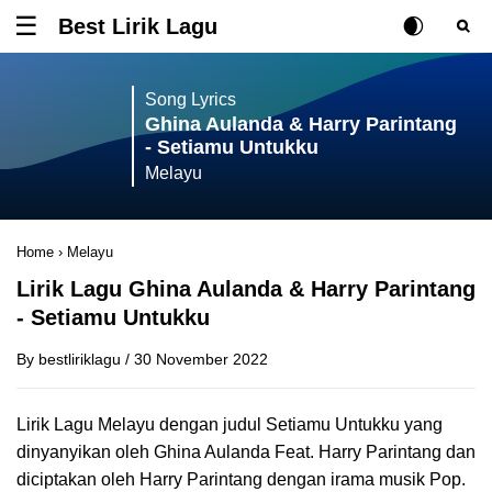
Best Lirik Lagu
Tombol untuk membuka atau menutup menu
Rubah Posisi Ki
Tombol ub
Tom
Song Lyrics
Ghina Aulanda & Harry Parintang
- Setiamu Untukku
Melayu
Home
›
Melayu
Lirik Lagu Ghina Aulanda & Harry Parintang
- Setiamu Untukku
By
bestliriklagu
/
30 November 2022
Lirik Lagu Melayu dengan judul Setiamu Untukku yang
dinyanyikan oleh Ghina Aulanda Feat. Harry Parintang dan
diciptakan oleh Harry Parintang dengan irama musik Pop.