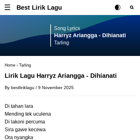
Best Lirik Lagu
Tombol untuk membuka atau menutup menu
Rubah Posisi Ki
Tombol ub
Tom
Song Lyrics
Harryz Ariangga - Dihianati
Tarling
Home
›
Tarling
Lirik Lagu Harryz Ariangga - Dihianati
By
bestliriklagu
/
9 November 2025
Di tahan lara
Mending tek uculena
Di lakoni percuma
Sira gawe kecewa
Ora nyangka