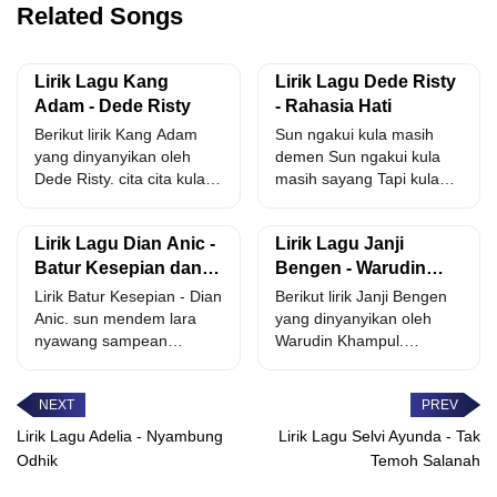
Related Songs
Lirik Lagu Kang
Lirik Lagu Dede Risty
Adam - Dede Risty
- Rahasia Hati
Berikut lirik Kang Adam
Sun ngakui kula masih
yang dinyanyikan oleh
demen Sun ngakui kula
Dede Risty. cita cita kula
masih sayang Tapi kula
lamon dadi siji...
mawas diri Wis...
Lirik Lagu Dian Anic -
Lirik Lagu Janji
Batur Kesepian dan
Bengen - Warudin
Artinya
Khampul
Lirik Batur Kesepian - Dian
Berikut lirik Janji Bengen
Anic. sun mendem lara
yang dinyanyikan oleh
nyawang sampean
Warudin Khampul.
bahagia lir gelas pecah...
harapan cinta bli
kenyataan ora sesuai...
Lirik Lagu Adelia - Nyambung
Lirik Lagu Selvi Ayunda - Tak
Odhik
Temoh Salanah