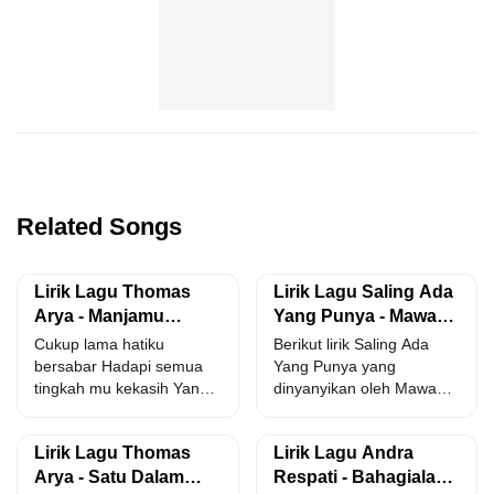
Related Songs
Lirik Lagu Thomas
Lirik Lagu Saling Ada
Arya - Manjamu
Yang Punya - Mawan
Berobah Benci
Pedeng Feat Sonia
Cukup lama hatiku
Berikut lirik Saling Ada
bersabar Hadapi semua
Yang Punya yang
tingkah mu kekasih Yang
dinyanyikan oleh Mawan
selalu sakiti perasaan ini
Pedeng Feat Sonia. entah
Kau...
mengapa...
Lirik Lagu Thomas
Lirik Lagu Andra
Arya - Satu Dalam
Respati - Bahagialah