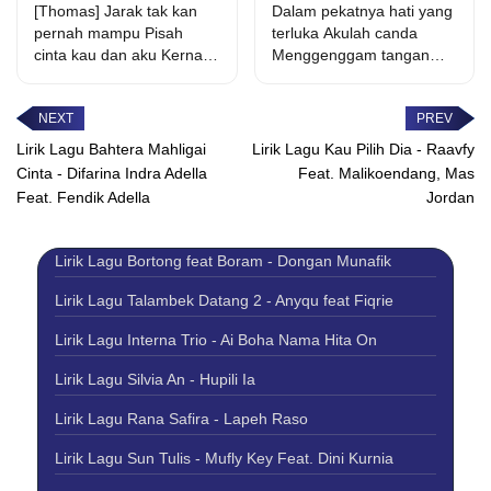
Cinta feat. Elsa
Dengan Pilihanmu
[Thomas] Jarak tak kan
Dalam pekatnya hati yang
Pitaloka
pernah mampu Pisah
terluka Akulah canda
cinta kau dan aku Kerna
Menggenggam tanganmu
cintamu slalu ada...
saat ku terjatuh Menyeka
air matamu...
Lirik Lagu Bahtera Mahligai
Lirik Lagu Kau Pilih Dia - Raavfy
Cinta - Difarina Indra Adella
Feat. Malikoendang, Mas
Feat. Fendik Adella
Jordan
Lirik Lagu Bortong feat Boram - Dongan Munafik
Lirik Lagu Talambek Datang 2 - Anyqu feat Fiqrie
Lirik Lagu Interna Trio - Ai Boha Nama Hita On
Lirik Lagu Silvia An - Hupili Ia
Lirik Lagu Rana Safira - Lapeh Raso
Lirik Lagu Sun Tulis - Mufly Key Feat. Dini Kurnia