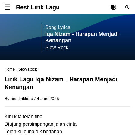
Best Lirik Lagu
Tombol untuk membuka atau menutup menu
Rubah Posisi Ki
Tombol ub
Tom
Song Lyrics
Iqa Nizam - Harapan Menjadi
Kenangan
Slow Rock
Home
›
Slow Rock
Lirik Lagu Iqa Nizam - Harapan Menjadi
Kenangan
By
bestliriklagu
/
4 Juni 2025
Kini kita telah tiba
Diujung persimpangan jalan cinta
Telah ku cuba tuk bertahan