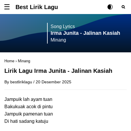
Best Lirik Lagu
Tombol untuk membuka atau menutup menu
Rubah Posisi Ki
Tombol ub
Tom
Song Lyrics
Irma Junita - Jalinan Kasiah
Minang
Home
›
Minang
Lirik Lagu Irma Junita - Jalinan Kasiah
By
bestliriklagu
/
20 Desember 2025
Jampuik lah ayam tuan
Bakukuak acok di pintu
Jampuik pamenan tuan
Di hati sadang katuju