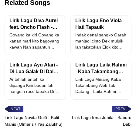
Related Songs
Lirik Lagu Diva Aurel
Lirik Lagu Eno Viola -
feat. Oncho Flash -
Hati Tapauik
Dendang Minang
Goyang ka kiri Goyang ka
Indak denai sangko Garah
Timur
kanan mari kito bagoyang
manjadi cinto Dek muluik
kawan Nan sapantun
lah takatokan Elok kito
denai cubo
bakawan sajo Indak...
mandendangkan...
Lirik Lagu Ayu Atari -
Lirik Lagu Laila Rahmi
Di Lua Galak Di Dalam
- Kaba Takambang
Manangih
Alek Tak Datang
Antahlah antah ka
Lirik Lagu Minang Kaba
dipanga Kini badan lah
Takambang Alek Tak
hanguih raso tabaka Dima
Datang - Laila Rahmi.
tumbuah sinan di siangi...
tahun ditakuik bulan
dicari...
Lirik Lagu Novita Gulö - Kulit
Lirik Lagu Irma Junita - Baburu
Manis (Olmar's / Yas Zalukhu)
Babi