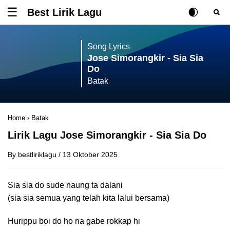
Best Lirik Lagu
Tombol untuk membuka atau menutup menu
Rubah Posisi Ki
Tombol ub
Tom
Song Lyrics
Jose Simorangkir - Sia Sia
Do
Batak
Home
›
Batak
Lirik Lagu Jose Simorangkir - Sia Sia Do
By
bestliriklagu
/
13 Oktober 2025
Sia sia do sude naung ta dalani
(sia sia semua yang telah kita lalui bersama)
Hurippu boi do ho na gabe rokkap hi