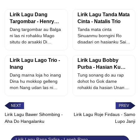
Lirik Lagu Dang
Lirik Lagu Tanda Mata
Targombar - Henry
Cinta - Natalis Trio
Manullang Feat Ilham
Dang targombar au Balga
Tanda mata cinta
Siregar
ni las ni rohakku Mago
Sinuanmu borngini Ro
situtu do arsakki Di
disadari on hasianku Sai
holongmi Muruk...
tanom di rohakki Hoh
(hoh)...
Lirik Lagu Lago Trio -
Lirik Lagu Bobby
Inang
Purba - Hasian Ku
feat. Tabita Sipahutar
Dang marna loja ho inang
Tung sonang do au rap
Dina hu mokkop gelleng
dohot ho Gok dame
mon Nang udan las ni
rohakki da hasian Unang
ari...
ma nian...
Lirik Lagu Bawer Sihombing -
Lirik Lagu Roje Firdaus - Samo
Aha Do Hangalanku
Lupo Janji
Lirik Lagu Rana Safira - Lapeh Raso