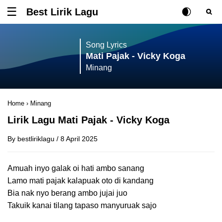
Best Lirik Lagu
Tombol untuk membuka atau menutup menu
Rubah Posisi Ki
Tombol ub
Tom
Song Lyrics
Mati Pajak - Vicky Koga
Minang
Home
›
Minang
Lirik Lagu Mati Pajak - Vicky Koga
By
bestliriklagu
/
8 April 2025
Amuah inyo galak oi hati ambo sanang
Lamo mati pajak kalapuak oto di kandang
Bia nak nyo berang ambo jujai juo
Takuik kanai tilang tapaso manyuruak sajo