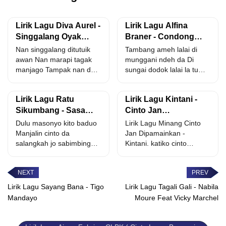
Lirik Lagu Diva Aurel -
Lirik Lagu Alfina
Singgalang Oyak
Braner - Condong
Kapua
Mato
Nan singgalang ditutuik
Tambang ameh lalai di
awan Nan marapi tagak
munggani ndeh da Di
manjago Tampak nan dari
sungai dodok lalai la tu
bukiktinggi Tali den
dakek nyo...
sangko...
Lirik Lagu Ratu
Lirik Lagu Kintani -
Sikumbang - Sasa
Cinto Jan
Kabakeh Diri
Dipamainkan
Dulu masonyo kito baduo
Lirik Lagu Minang Cinto
Manjalin cinto da
Jan Dipamainkan -
salangkah jo sabimbingan
Kintani. katiko cinto
Salahnyo denai mamutuih
bakilah katiko sayang
tali cinto...
barubah sinan...
Lirik Lagu Sayang Bana - Tigo
Lirik Lagu Tagali Gali - Nabila
Mandayo
Moure Feat Vicky Marchel