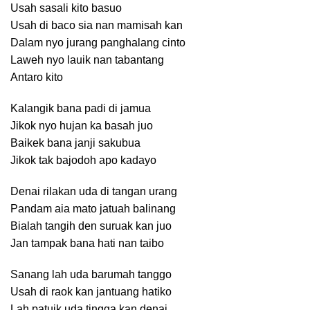
Usah sasali kito basuo
Usah di baco sia nan mamisah kan
Dalam nyo jurang panghalang cinto
Laweh nyo lauik nan tabantang
Antaro kito
Kalangik bana padi di jamua
Jikok nyo hujan ka basah juo
Baikek bana janji sakubua
Jikok tak bajodoh apo kadayo
Denai rilakan uda di tangan urang
Pandam aia mato jatuah balinang
Bialah tangih den suruak kan juo
Jan tampak bana hati nan taibo
Sanang lah uda barumah tanggo
Usah di raok kan jantuang hatiko
Lah patuik uda tingga kan denai