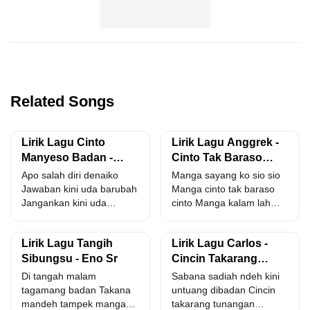
Related Songs
Lirik Lagu Cinto
Lirik Lagu Anggrek -
Manyeso Badan -
Cinto Tak Baraso
Melisa Putri feat.
Cinto
Apo salah diri denaiko
Manga sayang ko sio sio
Carlos
Jawaban kini uda barubah
Manga cinto tak baraso
Jangankan kini uda
cinto Manga kalam lah
manyapo Galak pun
tampak tarangnyo...
udahlah...
Lirik Lagu Tangih
Lirik Lagu Carlos -
Sibungsu - Eno Sr
Cincin Takarang
Tunangan Hilang feat.
Di tangah malam
Sabana sadiah ndeh kini
Melisa Putri
tagamang badan Takana
untuang dibadan Cincin
mandeh tampek mangadu
takarang tunangan