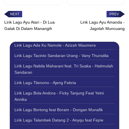
Hujan hujan rinai surang
diambiak urang Ondeh
diri Bakawan...
Cincin takarang
tunangan...
Lirik Lagu Ayu Atari - Di Lua
Lirik Lagu Ayu Amanda -
Galak Di Dalam Manangih
Jagolah Muncuang
Lirik Lagu Ada Ku Namole - Azizah Maumere
Lirik Lagu Tacinto Sandaran Urang - Vany Thursdila
Lirik Lagu Nabila Maharani feat. Tri Suaka - Hatimulah
Sandaran
Lirik Lagu Titenono - Ajeng Febria
Lirik Lagu Bola Andora - Ficky Tanjung Feat Yetni
Annika
Lirik Lagu Bortong feat Boram - Dongan Munafik
Lirik Lagu Talambek Datang 2 - Anyqu feat Fiqrie