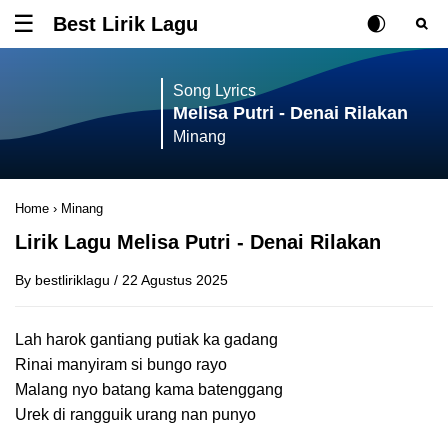
Best Lirik Lagu
Tombol untuk membuka atau menutup menu
Rubah Posisi Ki
Tombol ub
Tom
Song Lyrics
Melisa Putri - Denai Rilakan
Minang
Home
›
Minang
Lirik Lagu Melisa Putri - Denai Rilakan
By
bestliriklagu
/
22 Agustus 2025
Lah harok gantiang putiak ka gadang
Rinai manyiram si bungo rayo
Malang nyo batang kama batenggang
Urek di rangguik urang nan punyo