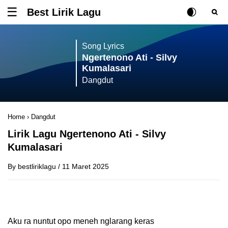
Best Lirik Lagu
Tombol untuk membuka atau menutup menu
Rubah Posisi Ki
Tombol ub
Tom
Song Lyrics
Ngertenono Ati - Silvy
Kumalasari
Dangdut
Home
›
Dangdut
Lirik Lagu Ngertenono Ati - Silvy
Kumalasari
By
bestliriklagu
/
11 Maret 2025
Aku ra nuntut opo meneh nglarang keras