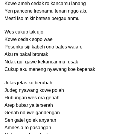
Kowe ameh cedak ro kancamu lanang
Yen pancene tresnamu tenan nggo aku
Mesti iso mikir batese pergaulanmu
Wes cukup tak ujo
Kowe cedak sopo wae
Pesenku siji kabeh ono bates wajare
Aku ra bakal brontak
Ndak gur gawe kekancanmu rusak
Cukup aku meneng nyawang koe kepenak
Jelas jelas ku berubah
Judeg nyawang kowe polah
Hubungan wes ora genah
Arep bubar ya terserah
Genah nduwe gandengan
Seh gatel golek anyaran
Amnesia ro pasangan