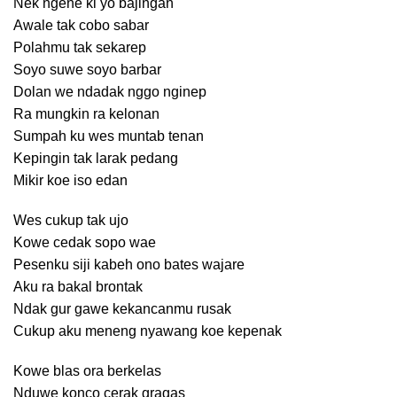
Nek ngene ki yo bajingan
Awale tak cobo sabar
Polahmu tak sekarep
Soyo suwe soyo barbar
Dolan we ndadak nggo nginep
Ra mungkin ra kelonan
Sumpah ku wes muntab tenan
Kepingin tak larak pedang
Mikir koe iso edan
Wes cukup tak ujo
Kowe cedak sopo wae
Pesenku siji kabeh ono bates wajare
Aku ra bakal brontak
Ndak gur gawe kekancanmu rusak
Cukup aku meneng nyawang koe kepenak
Kowe blas ora berkelas
Nduwe konco cerak gragas