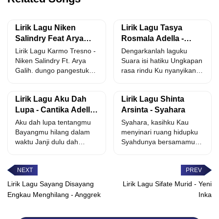
Lirik Lagu Niken
Lirik Lagu Tasya
Salindry Feat Arya
Rosmala Adella -
Galih - Karmo Tresno
Suara Hati
Lirik Lagu Karmo Tresno -
Dengarkanlah laguku
dan Artinya
Niken Salindry Ft. Arya
Suara isi hatiku Ungkapan
Galih. dungo pangestuku
rasa rindu Ku nyanyikan
kanggo kowe duh...
untukmu Kenangan
bersamamu Selalu
Lirik Lagu Aku Dah
Lirik Lagu Shinta
menggodaku...
Lupa - Cantika Adella
Arsinta - Syahara
Feat. Chelosa Adella
Aku dah lupa tentangmu
Syahara, kasihku Kau
Putri
Bayangmu hilang dalam
menyinari ruang hidupku
waktu Janji dulu dah
Syahdunya bersamamu
berlalu Kini aku bebas...
Mengenang di hatiku
Syahara Syahara,
sayangku Mengukir...
Lirik Lagu Sayang Disayang
Lirik Lagu Sifate Murid - Yeni
Engkau Menghilang - Anggrek
Inka