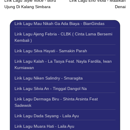
Lirik Lagu Style Voice - Boru
Lirik Lagu Eno Viola - Maafkan
Ujung Di Kalang Simbara
Denai
Lirik Lagu Mau Nikah Ga Ada Biaya - BianGindas
Lirik Lagu Ajeng Febria - CLBK ( Cinta Lama Bersemi
Kembali )
Lirik Lagu Silva Hayati - Samakin Parah
Lirik Lagu Kalah - La Tasya Feat. Nayla Fardila, Iwan
Kurniawan
Lirik Lagu Niken Salindry - Smaragita
Lirik Lagu Silvia An - Tinggal Dangol Na
Lirik Lagu Dermaga Biru - Shinta Arsinta Feat
Sadewok
Lirik Lagu Dada Sayang - Laila Ayu
Lirik Lagu Muara Hati - Laila Ayu