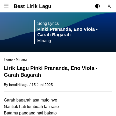
Best Lirik Lagu
Tombol untuk membuka atau menutup menu
Rubah Posisi Ki
Tombol ub
Tom
Song Lyrics
Pinki Prananda, Eno Viola -
Garah Bagarah
Minang
Home
›
Minang
Lirik Lagu Pinki Prananda, Eno Viola -
Garah Bagarah
By
bestliriklagu
/
15 Juni 2025
Garah bagarah asa mulo nyo
Garitiak hati tumbuah lah raso
Batamu pandang hati bakato