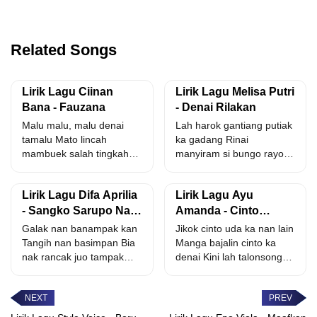
Related Songs
Lirik Lagu Ciinan
Lirik Lagu Melisa Putri
Bana - Fauzana
- Denai Rilakan
Malu malu, malu denai
Lah harok gantiang putiak
tamalu Mato lincah
ka gadang Rinai
mambuek salah tingkah
manyiram si bungo rayo
Dek uda gagah bana
Malang nyo batang
mandayo...
kama...
Lirik Lagu Difa Aprilia
Lirik Lagu Ayu
- Sangko Sarupo Nan
Amanda - Cinto
Kanduang
Sabalah Hati
Galak nan banampak kan
Jikok cinto uda ka nan lain
Tangih nan basimpan Bia
Manga bajalin cinto ka
nak rancak juo tampak
denai Kini lah talonsong
dek urang Elok...
kasadonyo...