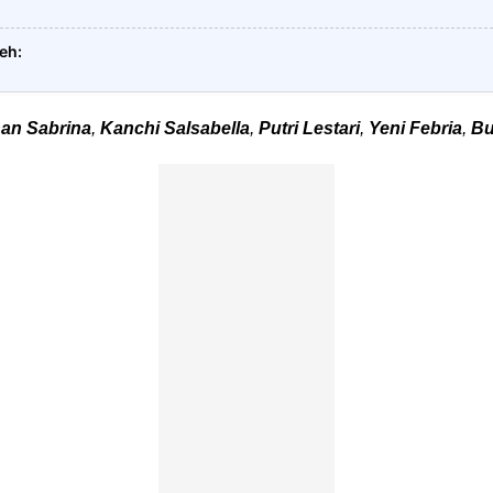
leh
han Sabrina
,
Kanchi Salsabella
,
Putri Lestari
,
Yeni Febria
,
Bu