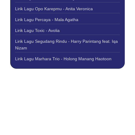
Lirik Lagu Opo Karepmu - Anita Veronica
Lirik Lagu Percaya - Mala Agatha
Lirik Lagu Toxic - Avolia
Lirik Lagu Segudang Rindu - Harry Parintang feat. Iqa
Nizam
Lirik Lagu Marhara Trio - Holong Manang Haotoon