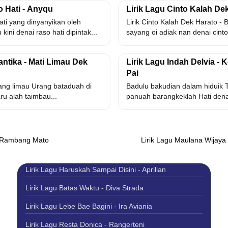
o Hati - Anyqu
Lirik Lagu Cinto Kalah De
Hati yang dinyanyikan oleh
Lirik Cinto Kalah Dek Harato - B
kini denai raso hati dipintak...
sayang oi adiak nan denai cinto.
antika - Mati Limau Dek
Lirik Lagu Indah Delvia -
Pai
ang limau Urang bataduah di
Badulu bakudian dalam hiduik 
ru alah taimbau...
panuah barangkeklah Hati denai
 - Rambang Mato
Lirik Lagu Maulana Wijaya 
Lirik Lagu Haruskah Sampai Disini - Aprilian
Lirik Lagu Batas Waktu - Diva Strada
Lirik Lagu Lebe Bae Bagini - Ira Aviania
Lirik Lagu Resta Donica - Rangerteni