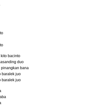
a
to
to
kito bacinto
basanding duo
a pinangkan bana
 baralek juo
 baralek juo
a
saba
a