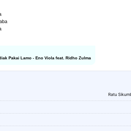
a
saba
a
diak Pakai Lamo - Eno Viola feat. Ridho Zulma
Ratu Sikum