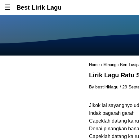
Best Lirik Lagu
Tombol untuk membuka atau menutup menu
Home
›
Minang
›
Ben Tusip
Lirik Lagu Ratu
By
bestliriklagu
/
29 Sept
Jikok lai sayangnyo u
Indak bagarah garah
Capeklah datang ka r
Denai pinangkan ban
Capeklah datang ka r