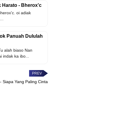
k Harato - Bherox'c
herox'c. oi adiak
..
 Kok Panuah Dululah
Tu alah biaso Nan
 indak ka ibo...
- Siapa Yang Paling Cinta