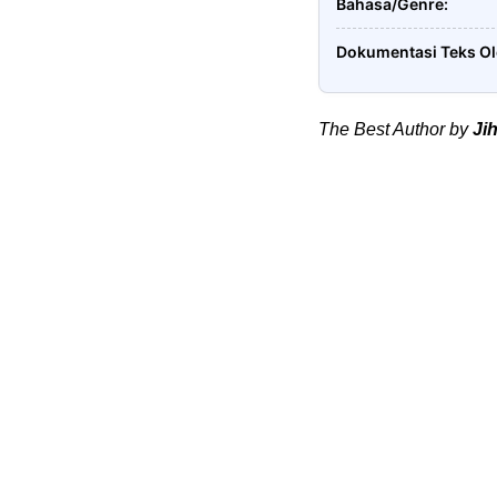
Bahasa/Genre
Dokumentasi Teks O
The Best Author by
Ji