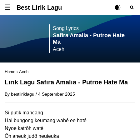
Best Lirik Lagu
Tombol untuk membuka atau menutup menu
Rubah Posisi Ki
Tombol ub
Tom
Song Lyrics
Safira Amalia - Putroe Hate
Ma
Aceh
Home
›
Aceh
Lirik Lagu Safira Amalia - Putroe Hate Ma
By
bestliriklagu
/
4 September 2025
Si putik mancang
Hai bungong keumang wahé ee haté
Nyoe katrôh watè
Ôh aneuk judô neuteuka