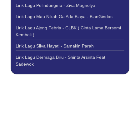
Lirik Lagu Pelindungmu - Ziva Magnolya
Lirik Lagu Mau Nikah Ga Ada Biaya - BianGindas
Lirik Lagu Ajeng Febria - CLBK ( Cinta Lama Bersemi
Kembali )
Lirik Lagu Silva Hayati - Samakin Parah
Lirik Lagu Dermaga Biru - Shinta Arsinta Feat
Sadewok