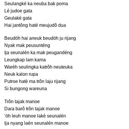
Seulangké ka neuba bak poma
Lé judoe gata
Geulakè gata
Hai jantông haté meujudô dua
Beudöh hai aneuk beudöh ju rijang
Nyak mak peusunténg
Ija seunalén ka mak peugandéng
Leungkap lam kama
Waréh seulingka katrôh neuteuka
Neuk kalon rupa
Putroe hatè ma trôn laju rijang
Si bungong wareuna
Trôn tajak manoe
Dara barô trôn tajak manoe
‘öh leuh manoe lakè seunalén
Ija nyang laén seunalén manoe