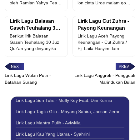
oleh Ramlan Yahya Feat
lon cinta Uroe malam goet
Ami Rahmi. lôn galak
lon...
keu...
Lirik Lagu Balasan
Lirik Lagu Cut Zuhra -
Gaseh Teuhalang 30
Payong Keunangan
Juz Qur'an - Cut Rani
Berikut lirik Balasan
Lirik Lagu Aceh Payong
Auliza
Gaseh Teuhalang 30 Juz
Keunangan - Cut Zuhra /
Qur'an yang dinyanyikan
Hj. Laila Hasyim. lam
oleh Cut Rani Auliza.
rintek ujeun...
dari...
Lirik Lagu Wulan Putri -
Lirik Lagu Anggrek - Pungguak
Batahan Surang
Marindukan Bulan
Lirik Lagu Sun Tulis - Mufly Key Feat. Dini Kurnia
Lirik Lagu Tagilo Gilo - Mayang Sahira, Jacson Zeran
Lirik Lagu Mantra Pulih - Aviwkila
Lirik Lagu Kau Yang Utama - Syahrini