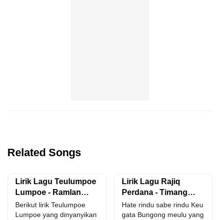
Related Songs
Lirik Lagu Teulumpoe
Lirik Lagu Rajiq
Lumpoe - Ramlan
Perdana - Timang
Yahya Feat Ami
Sayang
Berikut lirik Teulumpoe
Hate rindu sabe rindu Keu
Rahmi
Lumpoe yang dinyanyikan
gata Bungong meulu yang