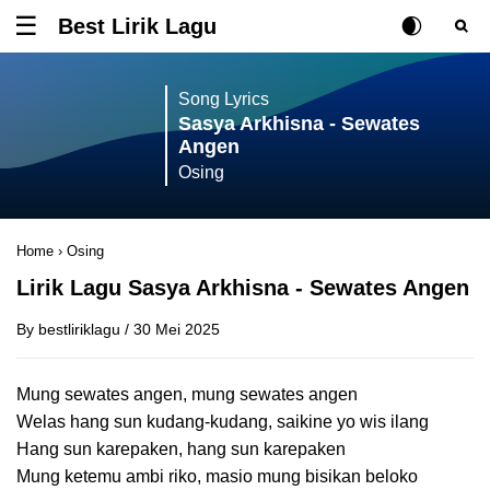
Best Lirik Lagu
Tombol untuk membuka atau menutup menu
Rubah Posisi Ki
Tombol ub
Tom
Song Lyrics
Sasya Arkhisna - Sewates
Angen
Osing
Home
›
Osing
Lirik Lagu Sasya Arkhisna - Sewates Angen
By
bestliriklagu
/
30 Mei 2025
Mung sewates angen, mung sewates angen
Welas hang sun kudang-kudang, saikine yo wis ilang
Hang sun karepaken, hang sun karepaken
Mung ketemu ambi riko, masio mung bisikan beloko