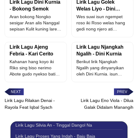
Lirik Lagu Dini Kurnia
Lirik Lagu Golek
- Bokong Semok
Welas Liyo - Dini
Kurnia Feat. Mufly
Aran bokong Nongko
Wes suwi isun ngempet
Key
sesigar Aran alis Nanggal
roso iki Roso welas hang
sepisan Kulit kuning lare
gedi nong njero ati
Kuning langsat Gawe
Pungkas akhire...
hang...
Lirik Lagu Ajeng
Lirik Lagu Njangkah
Febria - Kari Cerito
Ngalih - Dini Kurnia
Kahanan hang koyo iki
Berikut lirik Njangkah
Riko sing biso nerimo
Ngalih yang dinyanyikan
Abote gudo nyekso batin
oleh Dini Kurnia. isun
rogo Riko mutusno...
mung wong seng ono
nong...
Lirik Lagu Rilakan Denai -
Lirik Lagu Eno Viola - Dilua
Rayola Feat Iqbal Syach
Galak Didalam Manangih
Lirik Lagu Silvia An - Tinggal Dangol Na
Lirik Lagu Proses Yang Indah - Baju Baja