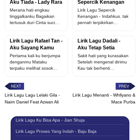
Aku Tiada - Lady Rara
Sepercik Kenangan
Merana hati engkau
Lirik Lagu Sepercik
tinggalkanku Bagaikan
Kenangan - Indahkus. tak
tertusuk duri Cinta suci
pernah terpikirkan
dikhianati Kecewa perih
sebelumnya setelah
terasa Terkurung takdir...
sekian lama kau datang...
Lirik Lagu Rafael Tan -
Lirik Lagu Dadali -
Aku Sayang Kamu
Aku Tetap Setia
Pertama kali ku berjumpa
Sakit hati yang kurasakan
denganmu Mataku
Setelah mengenal dirimu
terpaku melihat sosok
Kau tak berhenti
dirimu Sejak saat itu ku
khianatiku Mungkin ini
tak...
sifat aslimu...
Lirik Lagu Lagu Lelaki Gila -
Lirik Lagu Menanti - Whllyano &
Naim Daniel Feat Azwan Ali
Mace Purba
Lirik Lagu Ku Bisa Apa - Jian Shuja
Lirik Lagu Proses Yang Indah - Baju Baja