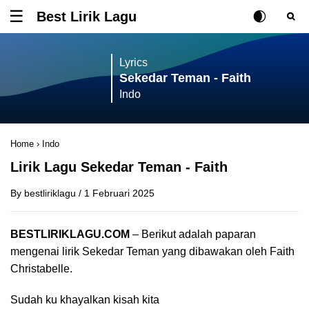
Best Lirik Lagu
Tombol untuk membuka atau menutup menu
Rubah Posisi Ki
Tombol ub
Tom
Lyrics
Sekedar Teman - Faith
Indo
Home
›
Indo
Lirik Lagu Sekedar Teman - Faith
By
bestliriklagu
/
1 Februari 2025
BESTLIRIKLAGU.COM
– Berikut adalah paparan
mengenai lirik Sekedar Teman yang dibawakan oleh Faith
Christabelle.
Sudah ku khayalkan kisah kita