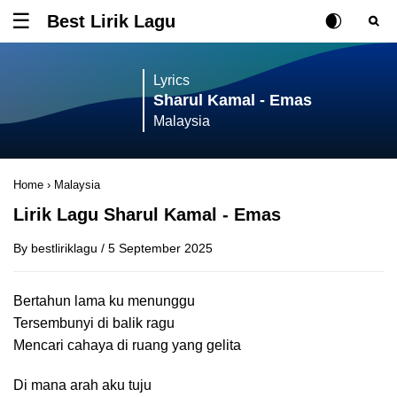
Best Lirik Lagu
Tombol untuk membuka atau menutup menu
Rubah Posisi Ki
Tombol ub
Tom
Lyrics
Sharul Kamal - Emas
Malaysia
Home
›
Malaysia
Lirik Lagu Sharul Kamal - Emas
By
bestliriklagu
/
5 September 2025
Bertahun lama ku menunggu
Tersembunyi di balik ragu
Mencari cahaya di ruang yang gelita
Di mana arah aku tuju