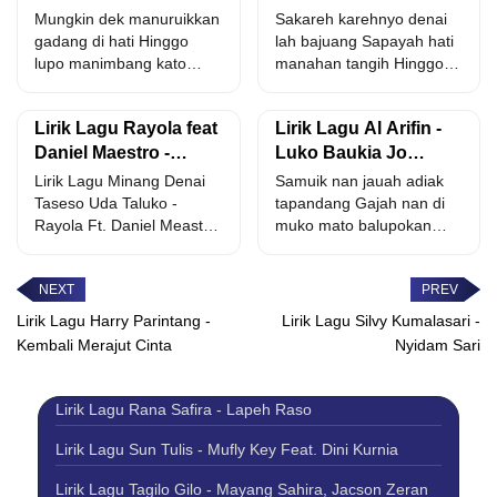
Kato
Dabee Feat Indah KF
Mungkin dek manuruikkan
Sakareh karehnyo denai
gadang di hati Hinggo
lah bajuang Sapayah hati
lupo manimbang kato
manahan tangih Hinggo
Apopun nan uda
taibo hinggo taibo Masih
sampaikan Tiado...
juo...
Lirik Lagu Rayola feat
Lirik Lagu Al Arifin -
Daniel Maestro -
Luko Baukia Jo
Denai Taseso Uda
Sambilu
Lirik Lagu Minang Denai
Samuik nan jauah adiak
Taluko
Taseso Uda Taluko -
tapandang Gajah nan di
Rayola Ft. Daniel Meastro.
muko mato balupokan
basarah kasiah lah...
Baitu lah denai ko...
Lirik Lagu Harry Parintang -
Lirik Lagu Silvy Kumalasari -
Kembali Merajut Cinta
Nyidam Sari
Lirik Lagu Rana Safira - Lapeh Raso
Lirik Lagu Sun Tulis - Mufly Key Feat. Dini Kurnia
Lirik Lagu Tagilo Gilo - Mayang Sahira, Jacson Zeran