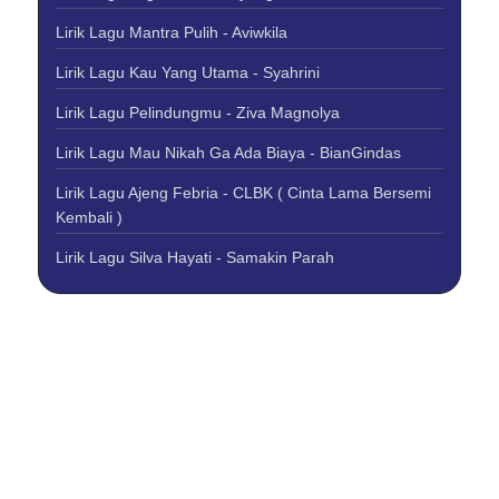
Lirik Lagu Mantra Pulih - Aviwkila
Lirik Lagu Kau Yang Utama - Syahrini
Lirik Lagu Pelindungmu - Ziva Magnolya
Lirik Lagu Mau Nikah Ga Ada Biaya - BianGindas
Lirik Lagu Ajeng Febria - CLBK ( Cinta Lama Bersemi
Kembali )
Lirik Lagu Silva Hayati - Samakin Parah