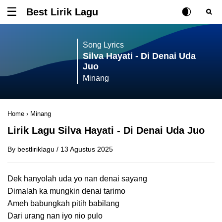
Best Lirik Lagu
Tombol untuk membuka atau menutup menu
Rubah Posisi Ki
Tombol ub
Tom
Song Lyrics
Silva Hayati - Di Denai Uda
Juo
Minang
Home
›
Minang
Lirik Lagu Silva Hayati - Di Denai Uda Juo
By
bestliriklagu
/
13 Agustus 2025
Dek hanyolah uda yo nan denai sayang
Dimalah ka mungkin denai tarimo
Ameh babungkah pitih babilang
Dari urang nan iyo nio pulo