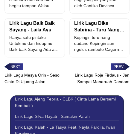
begitu tampan Walau
oleh Cantika Davinca.
kadang mengesalkan Kau
terbayang disaat kita
s’lalu bertanya...
bersama disaat...
Lirik Lagu Baik Baik
Lirik Lagu Dike
Sayang - Laila Ayu
Sabrina - Turu Nang
Dadane
Hanya satu pintaku
Kepingin turu nang
Untukmu dan hidupmu
dadane Kepingin sun
Baik-baik Sayang Ada aku
ngelus rambute Cagerno
untukmu Hanya satu
duh klendhi rasane Keloro
pintaku Disiang...
dadi lan...
Lirik Lagu Mesya Orin - Seso
Lirik Lagu Roje Firdaus - Jan
Cinto Di Ujuang Jalan
Sampai Manaruah Dandam
Lirik Lagu Ajeng Febria - CLBK ( Cinta Lama Bersemi
Kembali )
Lirik Lagu Silva Hayati - Samakin Parah
Lirik Lagu Kalah - La Tasya Feat. Nayla Fardila, Iwan
Kurniawan