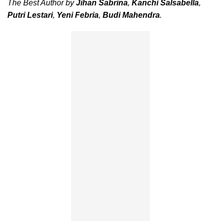
The Best Author by
Jihan Sabrina
,
Kanchi Salsabella
,
Putri Lestari
,
Yeni Febria
,
Budi Mahendra
.