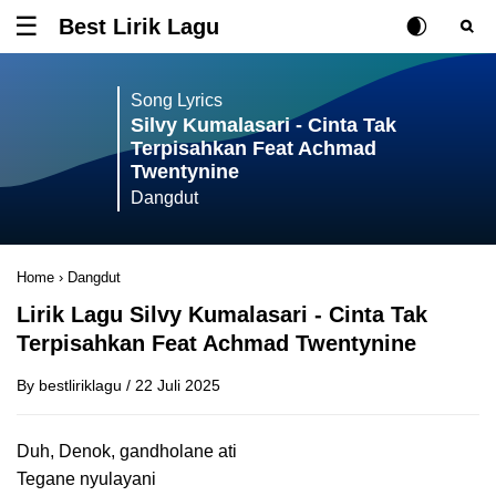
Best Lirik Lagu
Tombol untuk membuka atau menutup menu
Rubah Posisi Ki
Tombol ub
Tom
Song Lyrics
Silvy Kumalasari - Cinta Tak
Terpisahkan Feat Achmad
Twentynine
Dangdut
Home
›
Dangdut
Lirik Lagu Silvy Kumalasari - Cinta Tak
Terpisahkan Feat Achmad Twentynine
By
bestliriklagu
/
22 Juli 2025
Duh, Denok, gandholane ati
Tegane nyulayani