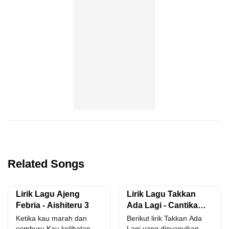
Related Songs
Lirik Lagu Ajeng
Lirik Lagu Takkan
Febria - Aishiteru 3
Ada Lagi - Cantika
Davinca
Ketika kau marah dan
Berikut lirik Takkan Ada
cemburu Kau kelihatan
Lagi yang dinyanyikan