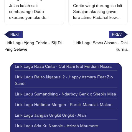
Arkhisna
Jelas kalah sak
Cerito wingi durung iso lali
sembarange Dudu
Senajan aku sing gawe
ukurane yen aku di
loro atimu Padahal kowe
bandingke Mung di
sing paling...
pandang sepele Wis...
Lirik Lagu Ajeng Febria - Siji Di
Lirik Lagu Sewu Alasan - Dini
Ping Selawe
Kurnia
Lirik Lagu Rasa Cinta - Cut Rani feat Ferdian Nozza
Lirik Lagu Raiso Ngapusi 2 - Happy Asmara Feat Zio
Sandi
Lirik Lagu Sumandhing - Ndarboy Genk x Shepin Misa
Lirik Lagu Halilintar Morgen - Paruik Manulak Makan
Lirik Lagu Jangan Ungkit Ungkit - Afan
Lirik Lagu Ada Ku Namole - Azizah Maumere