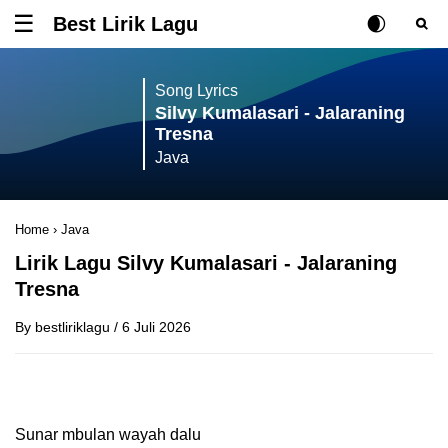
Best Lirik Lagu
Tombol untuk membuka atau menutup menu
Rubah Posisi Ki
Tombol ub
Tom
Song Lyrics
Silvy Kumalasari - Jalaraning
Tresna
Java
Home
›
Java
Lirik Lagu Silvy Kumalasari - Jalaraning
Tresna
By
bestliriklagu
/
6 Juli 2026
Sunar mbulan wayah dalu