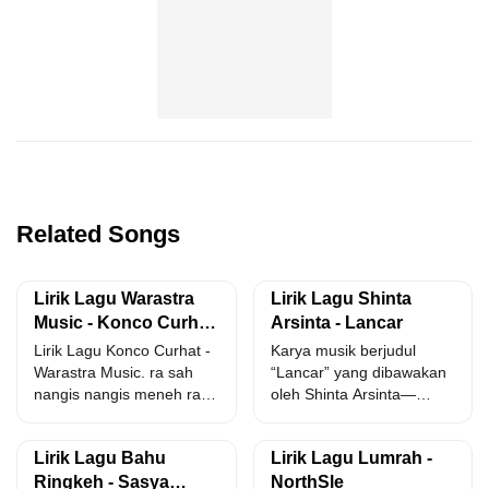
Related Songs
Lirik Lagu Warastra
Lirik Lagu Shinta
Music - Konco Curhat
Arsinta - Lancar
dan Artinya
Lirik Lagu Konco Curhat -
Karya musik berjudul
Warastra Music. ra sah
“Lancar” yang dibawakan
nangis nangis meneh ra
oleh Shinta Arsinta—
sah digetun...
merupakan gubahan
musisi Sadewok dengan
Lirik Lagu Bahu
Lirik Lagu Lumrah -
judul panjang...
Ringkeh - Sasya
NorthSle