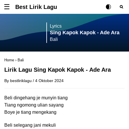
Best Lirik Lagu
Tombol untuk membuka atau menutup menu
Rubah Posisi Ki
Tombol ub
Tom
Lyrics
Sing Kapok Kapok - Ade Ara
Bali
Home
›
Bali
Lirik Lagu Sing Kapok Kapok - Ade Ara
By
bestliriklagu
/
4 Oktober 2024
Beli dingehang je munyin tiang
Tiang ngomong ulian sayang
Boye je tiang mengekang
Beli selegang jani mekuli