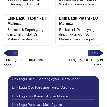
nuturang jelek timpal
Wirata. selemne selem
ngalih ngalihin pelih...
badeng badenge care
adeng...
Lirik Lagu Rapuh - Dj
Lirik Lagu Petani - DJ
Mahesa
Mahesa
Berikut lirik Rapuh yang
Berikut lirik Petani yang
dinyanyikan oleh Dj
dinyanyikan oleh DJ
Mahesa. ku dan botol
Mahesa. hai adi de pati
alkohol menemani sing
sing juari yadiastun...
ade...
Lirik Lagu Ubad Tatu - Anton
Lirik Lagu Suina - Reny Br
Yoga
Sitepu
Lirik Lagu Rindu Seorang Ayah - Indra Adhari
Lirik Lagu Opo Karepmu - Anita Veronica
Lirik Lagu Aku Kamu - Jeyma Monica
Lirik Lagu Percaya - Mala Agatha