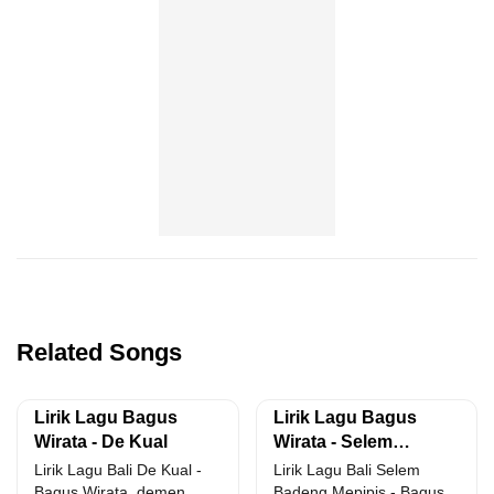
Related Songs
Lirik Lagu Bagus
Lirik Lagu Bagus
Wirata - De Kual
Wirata - Selem
Badeng Mepipis
Lirik Lagu Bali De Kual -
Lirik Lagu Bali Selem
Bagus Wirata. demen
Badeng Mepipis - Bagus