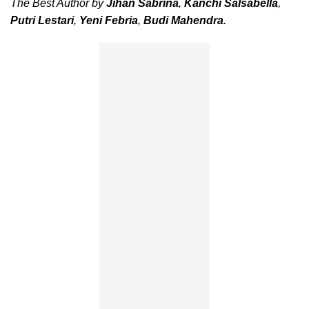
The Best Author by
Jihan Sabrina
,
Kanchi Salsabella
,
Putri Lestari
,
Yeni Febria
,
Budi Mahendra
.