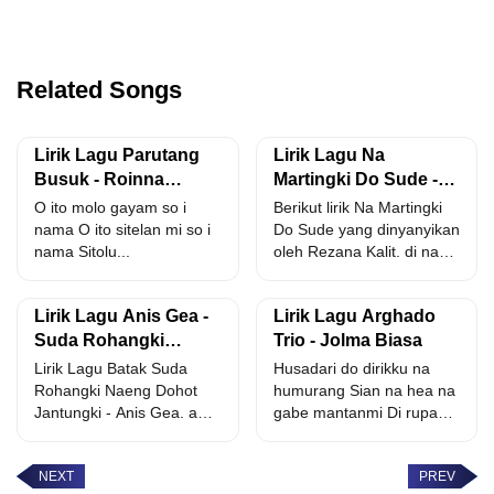
Related Songs
Lirik Lagu Parutang
Lirik Lagu Na
Busuk - Roinna
Martingki Do Sude -
Siahaan
Rezana Kalit
O ito molo gayam so i
Berikut lirik Na Martingki
nama O ito sitelan mi so i
Do Sude yang dinyanyikan
nama Sitolu...
oleh Rezana Kalit. di na
loja ho...
Lirik Lagu Anis Gea -
Lirik Lagu Arghado
Suda Rohangki
Trio - Jolma Biasa
Naeng Dohot
Lirik Lagu Batak Suda
Husadari do dirikku na
Jantungki
Rohangki Naeng Dohot
humurang Sian na hea na
Jantungki - Anis Gea. aha
gabe mantanmi Di rupa
ma alana sega...
nang di...