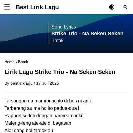
Best Lirik Lagu
Tombol untuk membuka atau menutup menu
Rubah Posisi Ki
Tombol ub
Tom
Song Lyrics
Strike Trio - Na Seken Seken
Batak
Home
›
Batak
Lirik Lagu Strike Trio - Na Seken Seken
By
bestliriklagu
/
17 Juli 2025
Tarsongon na marnipi au ito di hos ni ari i
Tarbereng au ma ho ito padua-dua i
Raphon si doli dongan parmeamanki
Maleng-leng ate-ate di bagasan
Alai dang boi tardok au