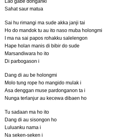
Lao gabe donganki
Sahat saur matua
Sai hu rimangi ma sude akka janji tai
Ho do mandok tu au ito naso muba holongmi
I ma na sai papos rohakku salelengon
Hape holan manis di bibir do sude
Marsandiwara ho ito
Di parbogason i
Dang di au be holongmi
Molo tung rope ho mangido mulak i
Asa denggan muse pardonganon ta i
Nunga terlanjur au kecewa dibaen ho
Tu sadaan ma ho ito
Dang di au sisongon ho
Luluanku nama i
Na seken-seken i