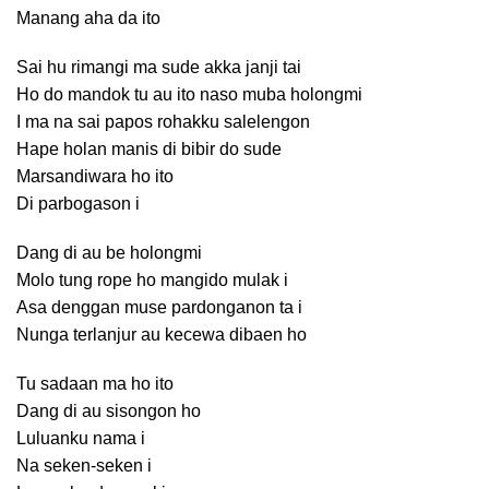
Manang aha da ito
Sai hu rimangi ma sude akka janji tai
Ho do mandok tu au ito naso muba holongmi
I ma na sai papos rohakku salelengon
Hape holan manis di bibir do sude
Marsandiwara ho ito
Di parbogason i
Dang di au be holongmi
Molo tung rope ho mangido mulak i
Asa denggan muse pardonganon ta i
Nunga terlanjur au kecewa dibaen ho
Tu sadaan ma ho ito
Dang di au sisongon ho
Luluanku nama i
Na seken-seken i