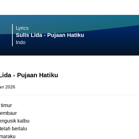
Lyrics
Sulis Lida - Pujaan Hatiku
Indo
Lida - Pujaan Hatiku
ari 2026
 timur
membaur
ngusik kalbu
elah berlalu
smaraku