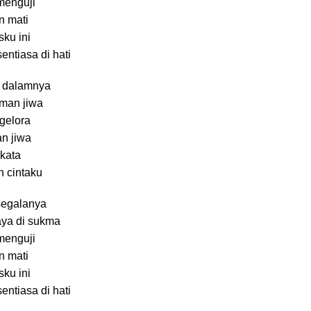
menguji
n mati
sku ini
ntiasa di hati
a dalamnya
aman jiwa
 gelora
n jiwa
 kata
h cintaku
segalanya
aya di sukma
menguji
n mati
sku ini
ntiasa di hati