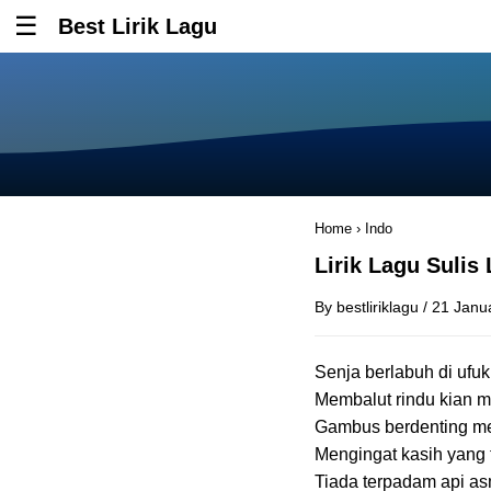
Best Lirik Lagu
Tombol untuk membuka atau menutup menu
Home
›
Indo
Lirik Lagu Sulis 
By
bestliriklagu
/
21 Janu
Senja berlabuh di ufuk
Membalut rindu kian 
Gambus berdenting me
Mengingat kasih yang t
Tiada terpadam api a