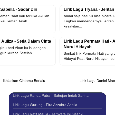
Sabella - Sadar Diri
Lirik Lagu Tryana - Jeritan
emani saat kau terluka Akulah
Andai saja hati Ku bisa bicara
 kau lemah Telah...
Engkau mendengarnya Jeritan 
kesakitan...
 Auliza - Setia Dalam Cinta
Lirik Lagu Permata Hati - A
Nurul Hidayah
gkau beri Akan ku isi dengan
gguh kurasa Setelah...
Berikut lirik Permata Hati yang 
Hidayat Feat Nurul Hidayah. c
 - Ikhlaskan Cintamu Berlalu
Lirik Lagu Daniel Mae
Lirik Lagu Randa Putra - Sahujan Indak Sarinai
Lirik Lagu Wurung - Fira Azzahra Adella
Lirik Lagu Rafif Maula - Ternyata Ini Kisahku