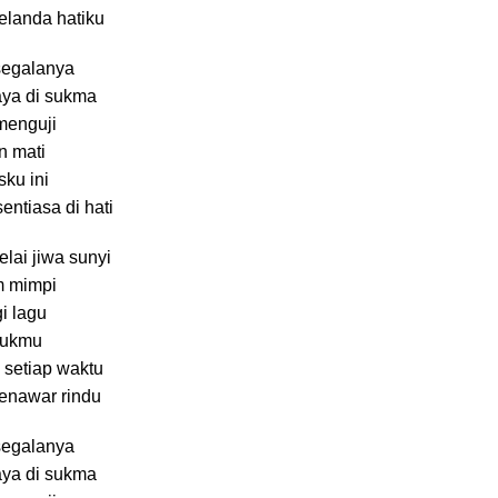
elanda hatiku
segalanya
aya di sukma
menguji
n mati
sku ini
ntiasa di hati
lai jiwa sunyi
m mimpi
i lagu
tukmu
 setiap waktu
nawar rindu
segalanya
aya di sukma