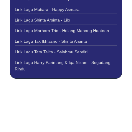
Lirik Lagu Mutiara - Happy Asmara
Lirik Lagu Shinta Arsinta - Lilo
Lirik Lagu Marhara Trio - Holong Manang Haotoon
Lirik Lagu Tak Ikhlasno - Shinta Arsinta
Lirik Lagu Tata Talita - Salahmu Sendiri
Lirik Lagu Harry Parintang & Iqa Nizam - Segudang
Rindu