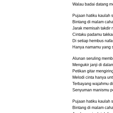
Walau badai datang m
Pujaan hatiku kaulah 
Bintang di malam cah
Jarak memisah takdir 
Cintaku padamu takka
Di setiap hembus nafa
Hanya namamu yang se
Alunan seruling membe
Mengukir janji di dala
Petikan gitar mengiring
Melodi cinta hanya un
Terbayang wajahmu di
Senyuman manismu pe
Pujaan hatiku kaulah 
Bintang di malam cah