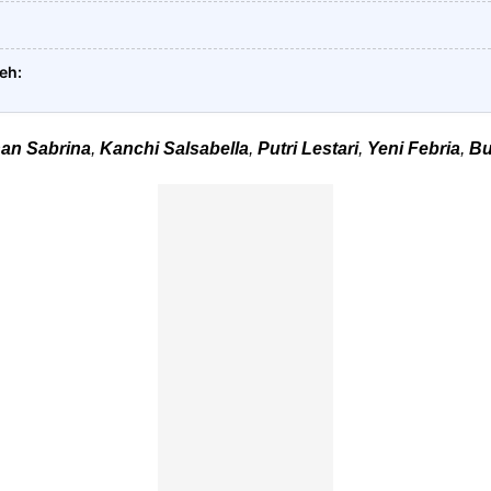
leh
han Sabrina
,
Kanchi Salsabella
,
Putri Lestari
,
Yeni Febria
,
Bu