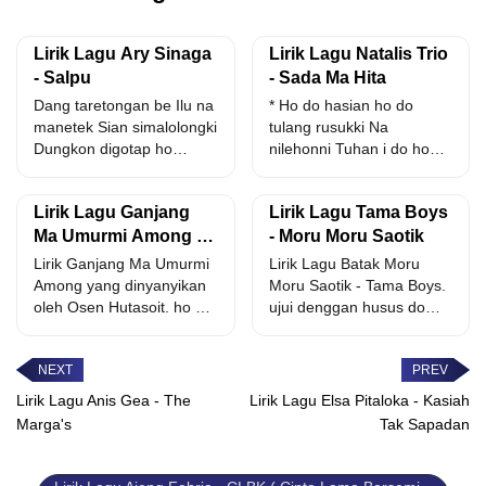
Lirik Lagu Ary Sinaga
Lirik Lagu Natalis Trio
- Salpu
- Sada Ma Hita
Dang taretongan be Ilu na
* Ho do hasian ho do
manetek Sian simalolongki
tulang rusukki Na
Dungkon digotap ho
nilehonni Tuhan i do ho
holongtai Ditos-tos
tu...
marsalah Jala...
Lirik Lagu Ganjang
Lirik Lagu Tama Boys
Ma Umurmi Among -
- Moru Moru Saotik
Osen Hutasoit
Lirik Ganjang Ma Umurmi
Lirik Lagu Batak Moru
Among yang dinyanyikan
Moru Saotik - Tama Boys.
oleh Osen Hutasoit. ho do
ujui denggan husus do
among marmudu hami...
hubunganta harmonis...
Lirik Lagu Anis Gea - The
Lirik Lagu Elsa Pitaloka - Kasiah
Marga's
Tak Sapadan