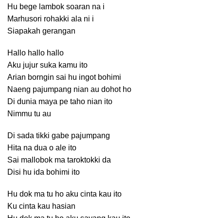
Hu bege lambok soaran na i
Marhusori rohakki ala ni i
Siapakah gerangan
Hallo hallo hallo
Aku jujur suka kamu ito
Arian borngin sai hu ingot bohimi
Naeng pajumpang nian au dohot ho
Di dunia maya pe taho nian ito
Nimmu tu au
Di sada tikki gabe pajumpang
Hita na dua o ale ito
Sai mallobok ma taroktokki da
Disi hu ida bohimi ito
Hu dok ma tu ho aku cinta kau ito
Ku cinta kau hasian