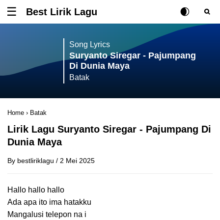
Best Lirik Lagu
Tombol untuk membuka atau menutup menu
Rubah Posisi Ki
Tombol ub
Tom
Song Lyrics
Suryanto Siregar - Pajumpang
Di Dunia Maya
Batak
Home
›
Batak
Lirik Lagu Suryanto Siregar - Pajumpang Di
Dunia Maya
By
bestliriklagu
/
2 Mei 2025
Hallo hallo hallo
Ada apa ito ima hatakku
Mangalusi telepon na i