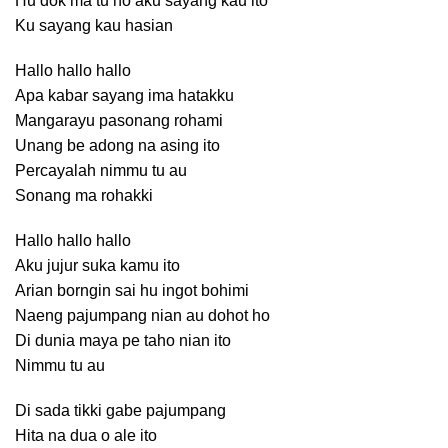
Hu dok ma tu ho aku sayang kau ito
Ku sayang kau hasian
Hallo hallo hallo
Apa kabar sayang ima hatakku
Mangarayu pasonang rohami
Unang be adong na asing ito
Percayalah nimmu tu au
Sonang ma rohakki
Hallo hallo hallo
Aku jujur suka kamu ito
Arian borngin sai hu ingot bohimi
Naeng pajumpang nian au dohot ho
Di dunia maya pe taho nian ito
Nimmu tu au
Di sada tikki gabe pajumpang
Hita na dua o ale ito