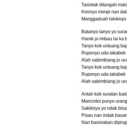
Tasintak ditangah ma
Kironyo mimpi nan da
Manggaduah laloknyo
Batanyo tanyo yo sura
Harok jo imbau lai ka 
Tanyo kok untuang ba
Ruponyo uda takabek
Alah sabimbiang jo ur
Tanyo kok untuang ba
Ruponyo uda takabek
Alah sabimbiang jo ur
Antah kok suratan ba
Mancintoi punyo uran
Sakiknyo yo ndak bisa
Pisau nan indak basa
Nan basisiakan dipin