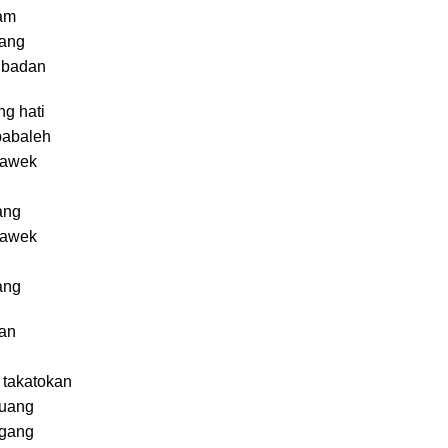
lam
tang
 badan
ng hati
babaleh
jawek
ang
jawek
ang
dan
g
 takatokan
ruang
ggang