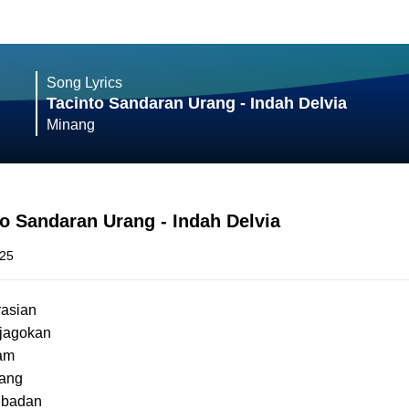
Song Lyrics
Tacinto Sandaran Urang - Indah Delvia
Minang
to Sandaran Urang - Indah Delvia
025
rasian
jagokan
lam
tang
 badan