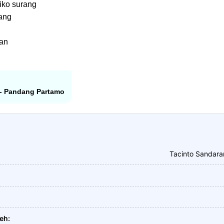
riko surang
ang
han
i - Pandang Partamo
Tacinto Sandara
leh