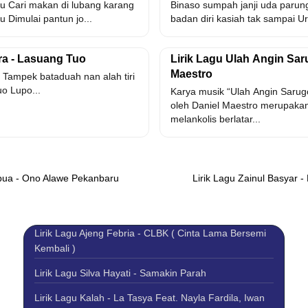
tu Cari makan di lubang karang
Binaso sumpah janji uda parun
 Dimulai pantun jo...
badan diri kasiah tak sampai Ur
ra - Lasuang Tuo
Lirik Lagu Ulah Angin Sar
Maestro
jo Tampek bataduah nan alah tiri
uo Lupo...
Karya musik “Ulah Angin Sarug
oleh Daniel Maestro merupakan
melankolis berlatar...
bua - Ono Alawe Pekanbaru
Lirik Lagu Zainul Basyar -
Lirik Lagu Ajeng Febria - CLBK ( Cinta Lama Bersemi
Kembali )
Lirik Lagu Silva Hayati - Samakin Parah
Lirik Lagu Kalah - La Tasya Feat. Nayla Fardila, Iwan