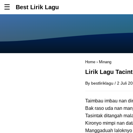
Best Lirik Lagu
Tombol untuk membuka atau menutup menu
Home
›
Minang
Lirik Lagu Tacin
By
bestliriklagu
/
2 Juli 2
Taimbau imbau nan di
Bak raso uda nan man
Tasintak ditangah ma
Kironyo mimpi nan da
Manggaduah laloknyo