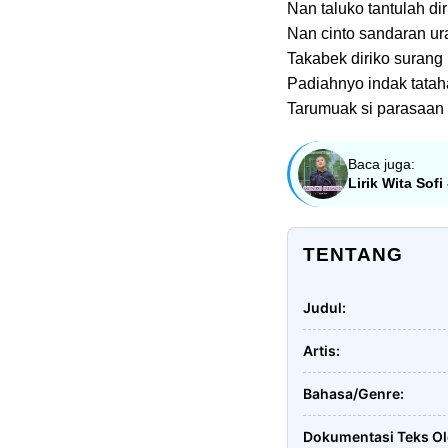
Nan taluko tantulah di
Nan cinto sandaran ur
Takabek diriko surang
Padiahnyo indak tata
Tarumuak si parasaan
Baca juga:
Lirik Wita Sof
TENTANG
Judul
Artis
Bahasa/Genre
Dokumentasi Teks O