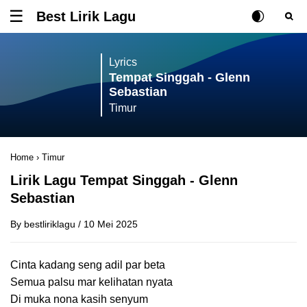
Best Lirik Lagu
Tombol untuk membuka atau menutup menu
Rubah Posisi Ki
Tombol ub
Tom
Lyrics
Tempat Singgah - Glenn
Sebastian
Timur
Home
›
Timur
Lirik Lagu Tempat Singgah - Glenn
Sebastian
By
bestliriklagu
/
10 Mei 2025
Cinta kadang seng adil par beta
Semua palsu mar kelihatan nyata
Di muka nona kasih senyum