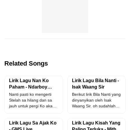
Related Songs
Lirik Lagu Nan Ko
Lirik Lagu Bila Nanti -
Paham - Ndarboy
Isak Waang Sir
Genk x Adlani Rambe,
Nanti pasti ko mengerti
Berikut lirik Bila Nanti yang
Oki Ananta
Stelah sa hilang dan sa
dinyanyikan oleh Isak
jauh untuk pergi Ko akan
Waang Sir. oh sudahlah
tau...
padamkan saja api...
Lirik Lagu Sa Ajak Ko
Lirik Lagu Kisah Yang
- GMS Live
Paling Terluka - Mitha