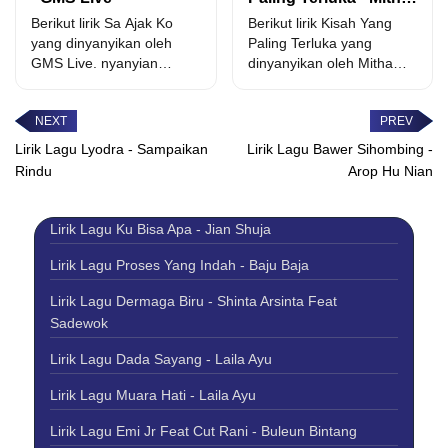
Talahatu
Berikut lirik Sa Ajak Ko
Berikut lirik Kisah Yang
yang dinyanyikan oleh
Paling Terluka yang
GMS Live. nyanyian
dinyanyikan oleh Mitha
bergema lagu sukacita
Talahatu. terlalu baik se
di...
pung...
Lirik Lagu Lyodra - Sampaikan
Lirik Lagu Bawer Sihombing -
Rindu
Arop Hu Nian
Lirik Lagu Ku Bisa Apa - Jian Shuja
Lirik Lagu Proses Yang Indah - Baju Baja
Lirik Lagu Dermaga Biru - Shinta Arsinta Feat
Sadewok
Lirik Lagu Dada Sayang - Laila Ayu
Lirik Lagu Muara Hati - Laila Ayu
Lirik Lagu Emi Jr Feat Cut Rani - Buleun Bintang