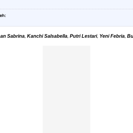
leh
han Sabrina
,
Kanchi Salsabella
,
Putri Lestari
,
Yeni Febria
,
Bu