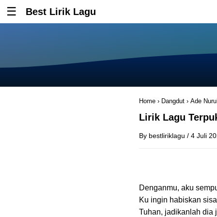
Best Lirik Lagu
Tombol untuk membuka atau menutup menu
Home
›
Dangdut
›
Ade Nurul
Lirik Lagu Terp
By
bestliriklagu
/
4 Juli 2
Denganmu, aku semp
Ku ingin habiskan sis
Tuhan, jadikanlah dia