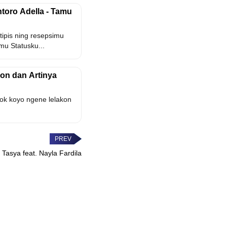
toro Adella - Tamu
ipis ning resepsimu
mu Statusku...
kon dan Artinya
kok koyo ngene lelakon
a Tasya feat. Nayla Fardila