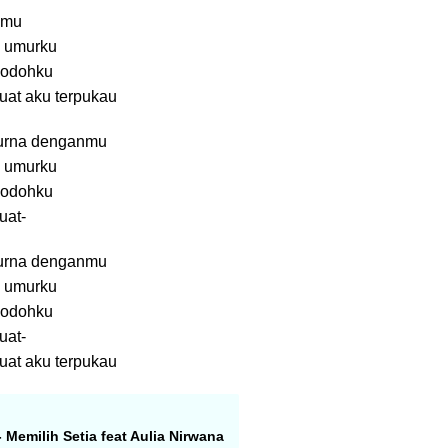
nmu
a umurku
 jodohku
at aku terpukau
urna denganmu
a umurku
 jodohku
uat-
urna denganmu
a umurku
 jodohku
uat-
at aku terpukau
- Memilih Setia feat Aulia Nirwana