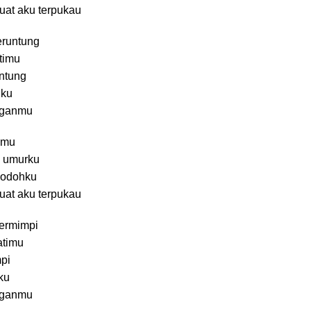
at aku terpukau
runtung
timu
ntung
nku
nganmu
nmu
a umurku
 jodohku
at aku terpukau
ermimpi
atimu
pi
ku
nganmu