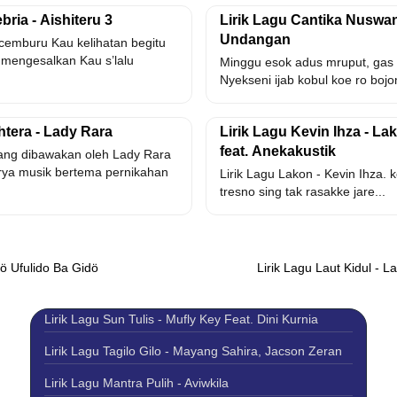
bria - Aishiteru 3
Lirik Lagu Cantika Nuswan
Undangan
cemburu Kau kelihatan begitu
mengesalkan Kau s’lalu
Minggu esok adus mruput, gas t
Nyekseni ijab kobul koe ro bojo
htera - Lady Rara
Lirik Lagu Kevin Ihza - La
feat. Anekakustik
ang dibawakan oleh Lady Rara
ya musik bertema pernikahan
Lirik Lagu Lakon - Kevin Ihza. 
tresno sing tak rasakke jare...
 Lö Ufulido Ba Gidö
Lirik Lagu Laut Kidul - L
Lirik Lagu Sun Tulis - Mufly Key Feat. Dini Kurnia
Lirik Lagu Tagilo Gilo - Mayang Sahira, Jacson Zeran
Lirik Lagu Mantra Pulih - Aviwkila