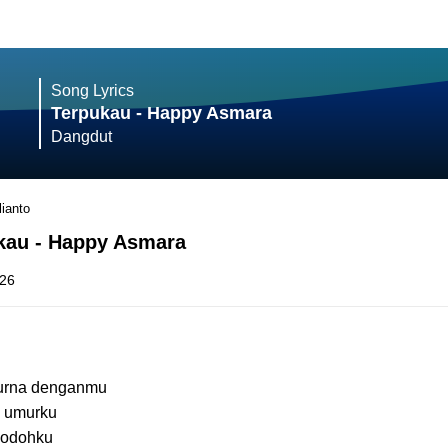
Song Lyrics
Terpukau - Happy Asmara
Dangdut
ianto
ukau - Happy Asmara
026
urna denganmu
a umurku
 jodohku