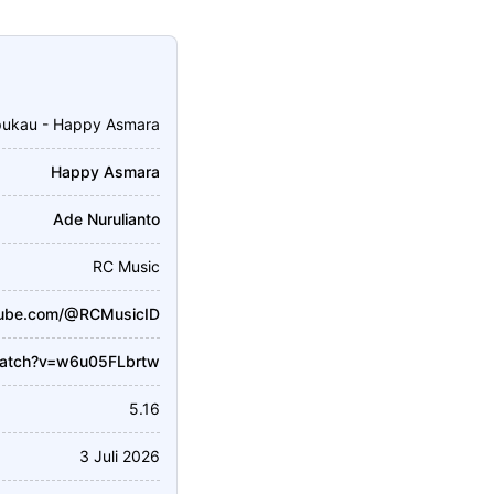
pukau - Happy Asmara
Happy Asmara
Ade Nurulianto
RC Music
tube.com/@RCMusicID
watch?v=w6u05FLbrtw
5.16
3 Juli 2026