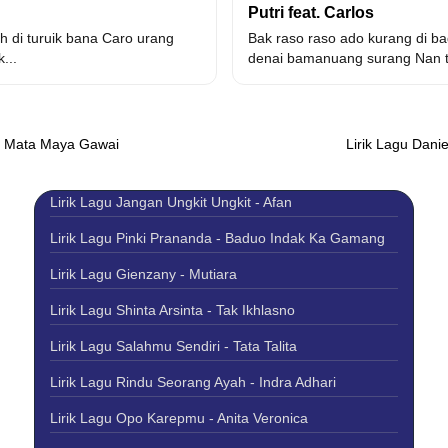
Putri feat. Carlos
h di turuik bana Caro urang
Bak raso raso ado kurang di ba
...
denai bamanuang surang Nan t
Ai Mata Maya Gawai
Lirik Lagu Dani
Lirik Lagu Jangan Ungkit Ungkit - Afan
Lirik Lagu Pinki Prananda - Baduo Indak Ka Gamang
Lirik Lagu Gienzany - Mutiara
Lirik Lagu Shinta Arsinta - Tak Ikhlasno
Lirik Lagu Salahmu Sendiri - Tata Talita
Lirik Lagu Rindu Seorang Ayah - Indra Adhari
Lirik Lagu Opo Karepmu - Anita Veronica