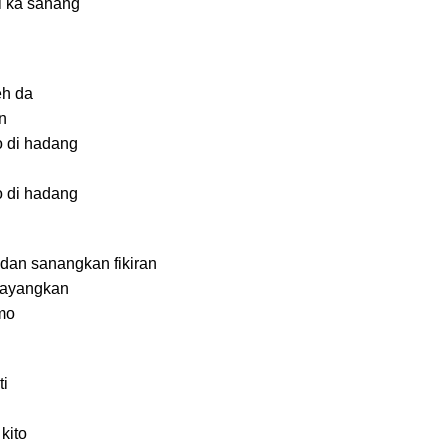
i ka sanang
eh da
n
o di hadang
o di hadang
an sanangkan fikiran
bayangkan
mo
i
kito