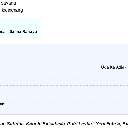
n sayang
i ka sanang
larai - Salma Rahayu
Uda Ka Adiak
leh
han Sabrina
,
Kanchi Salsabella
,
Putri Lestari
,
Yeni Febria
,
Bu