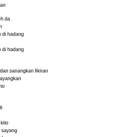
ran
eh da
n
o di hadang
o di hadang
an sanangkan fikiran
bayangkan
mo
i
kito
n sayang