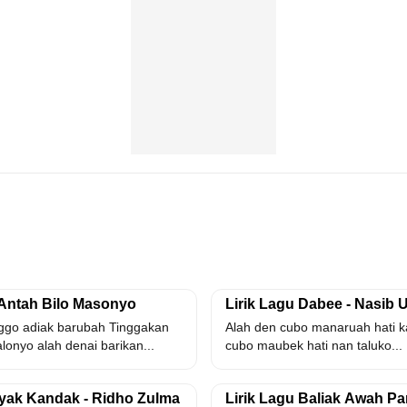
- Antah Bilo Masonyo
Lirik Lagu Dabee - Nasib 
nggo adiak barubah Tinggakan
Alah den cubo manaruah hati ka
lonyo alah denai barikan...
cubo maubek hati nan taluko...
nyak Kandak - Ridho Zulma
Lirik Lagu Baliak Awah Pa