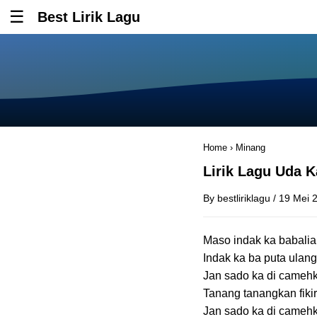
Best Lirik Lagu
Tombol untuk membuka atau menutup menu
Home
›
Minang
Lirik Lagu Uda 
By
bestliriklagu
/
19 Mei 
Maso indak ka babalia
Indak ka ba puta ulang
Jan sado ka di cameh
Tanang tanangkan fiki
Jan sado ka di cameh