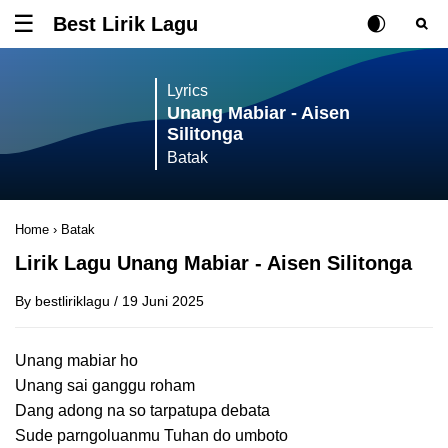
Best Lirik Lagu
Tombol untuk membuka atau menutup menu
Rubah Posisi Ki
Tombol ub
Tom
Lyrics
Unang Mabiar - Aisen
Silitonga
Batak
Home
›
Batak
Lirik Lagu Unang Mabiar - Aisen Silitonga
By
bestliriklagu
/
19 Juni 2025
Unang mabiar ho
Unang sai ganggu roham
Dang adong na so tarpatupa debata
Sude parngoluanmu Tuhan do umboto