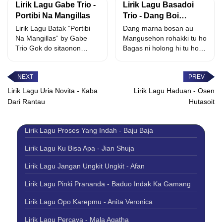
Lirik Lagu Gabe Trio -
Lirik Lagu Basadoi
Portibi Na Mangillas
Trio - Dang Boi
Targanti
Lirik Lagu Batak ”Portibi
Dang marna bosan au
Na Mangillas“ by Gabe
Mangusehon rohakki tu ho
Trio Gok do sitaonon
Bagas ni holong hi tu ho
manang rundukni
Dang...
pikkiran...
Lirik Lagu Uria Novita - Kaba
Lirik Lagu Haduan - Osen
Dari Rantau
Hutasoit
Lirik Lagu Proses Yang Indah - Baju Baja
Lirik Lagu Ku Bisa Apa - Jian Shuja
Lirik Lagu Jangan Ungkit Ungkit - Afan
Lirik Lagu Pinki Prananda - Baduo Indak Ka Gamang
Lirik Lagu Opo Karepmu - Anita Veronica
Lirik Lagu Percaya - Mala Agatha