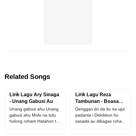
Related Songs
Lirik Lagu Ary Sinaga
Lirik Lagu Reza
- Unang Gabusi Au
Tambunan - Boasa
Hasian
Unang gabusi ahu Unang
Denggan do da ito na ujui
gabusi ahu Molo na tutu
padanta i Didokkon ho
holong roham Hatahon tu
sasada au dibagas rohami
au ito...
Tarpangan...