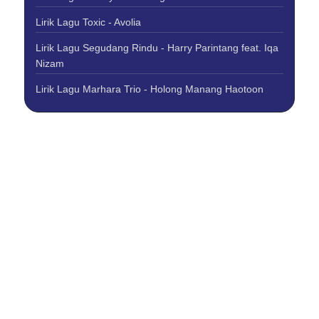
Lirik Lagu Toxic - Avolia
Lirik Lagu Segudang Rindu - Harry Parintang feat. Iqa
Nizam
Lirik Lagu Marhara Trio - Holong Manang Haotoon
About Us
Contact Us
Disclaimer
Privacy Policy
Copyright © 2026 Best Lirik Lagu