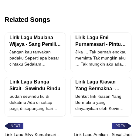
Related Songs
Lirik Lagu Maulana
Lirik Lagu Emi
Wijaya - Sang Pemilik
Purnamasari - Pintu
Hati
Tak Berdaun
Jangan kau tanyakan
Jika … Tak pernah engkau
padaku Seperti apa besar
meminta Tak mungkin aku
cintaku Sedalam
… Tak mungkin aku ada
samudera Seluas jagat
disini...
raya Dirimu ku...
Lirik Lagu Bunga
Lirik Lagu Kiasan
Sirait - Sewindu Rindu
Yang Bermakna -
Kevin Kinanti
Sudah sewindu ku di
Berikut lirik Kiasan Yang
dekatmu Ada di setiap
Bermakna yang
pagi, di sepanjang harimu
dinyanyikan oleh Kevin
Tak mungkin bila...
Kinanti. sungguh indah
semua isi bumi...
Lirik Lagu Silvy Kumalasari -
Lirik Lagu Aprilian - Sesal Jadi