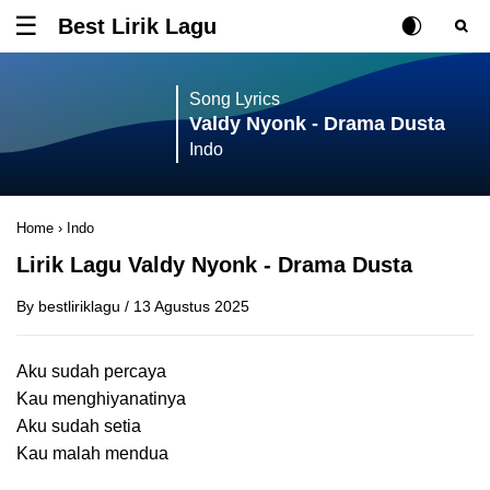
Best Lirik Lagu
Tombol untuk membuka atau menutup menu
Rubah Posisi Ki
Tombol ub
Tom
Song Lyrics
Valdy Nyonk - Drama Dusta
Indo
Home
›
Indo
Lirik Lagu Valdy Nyonk - Drama Dusta
By
bestliriklagu
/
13 Agustus 2025
Aku sudah percaya
Kau menghiyanatinya
Aku sudah setia
Kau malah mendua