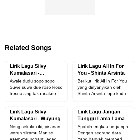
Related Songs
Lirik Lagu Silvy
Lirik Lagu All In For
Kumalasari -
You - Shinta Arsinta
Ngupayakne
Awale dudu sopo sopo
Berikut lirik All In For You
Suwe suwe due roso Roso
yang dinyanyikan oleh
tresno sing tak rasakno
Shinta Arsinta. opo kudu
Matur nuhun...
koyo ngene...
Lirik Lagu Silvy
Lirik Lagu Jangan
Kumalasari - Wuyung
Tunggu Lama Lama -
Happy Asmara
Neng sekolah iki, pisanan
Apabila engkau berjumpa
weruh sliramu Manise
Dengan seorang dara
esem-mu ngganti jagadku
Yang banyak memberi