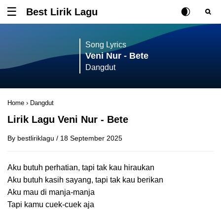
Best Lirik Lagu
Tombol untuk membuka atau menutup menu
Rubah Posisi Ki
Tombol ub
Tom
Song Lyrics
Veni Nur - Bete
Dangdut
Home
›
Dangdut
Lirik Lagu Veni Nur - Bete
By
bestliriklagu
/
18 September 2025
Aku butuh perhatian, tapi tak kau hiraukan
Aku butuh kasih sayang, tapi tak kau berikan
Aku mau di manja-manja
Tapi kamu cuek-cuek aja