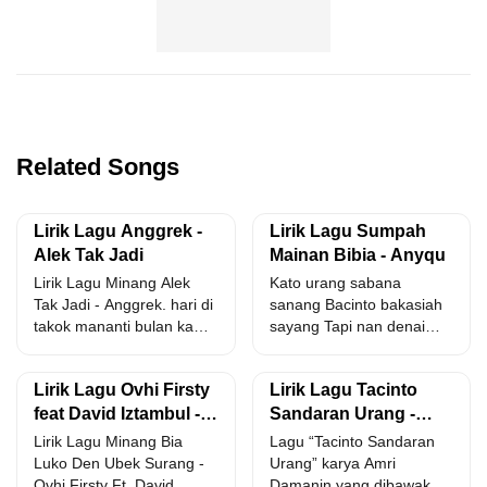
Related Songs
Lirik Lagu Anggrek -
Lirik Lagu Sumpah
Alek Tak Jadi
Mainan Bibia - Anyqu
Lirik Lagu Minang Alek
Kato urang sabana
Tak Jadi - Anggrek. hari di
sanang Bacinto bakasiah
takok mananti bulan ka
sayang Tapi nan denai
basandiang...
raso kan Manguji
siparasaan Lai...
Lirik Lagu Ovhi Firsty
Lirik Lagu Tacinto
feat David Iztambul -
Sandaran Urang -
Bia Luko Den Ubek
Vany Thursdila
Lirik Lagu Minang Bia
Lagu “Tacinto Sandaran
Surang
Luko Den Ubek Surang -
Urang” karya Amri
Ovhi Firsty Ft. David
Damanin yang dibawakan