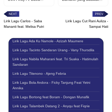
Iztambul. lah...
oleh Vany Thursdila
mengeksplorasi realitas
emosional...
Lirik Lagu Carlos - Saba
Lirik Lagu Cut Rani Auliza -
Mananti feat. Melisa Putri
Sampai Hati
Lirik Lagu Ada Ku Namole - Azizah Maumere
Lirik Lagu Tacinto Sandaran Urang - Vany Thursdila
Lirik Lagu Nabila Maharani feat. Tri Suaka - Hatimulah
Sandaran
Lirik Lagu Titenono - Ajeng Febria
Lirik Lagu Bola Andora - Ficky Tanjung Feat Yetni
Annika
Lirik Lagu Bortong feat Boram - Dongan Munafik
Lirik Lagu Talambek Datang 2 - Anyqu feat Fiqrie