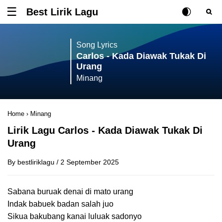
Best Lirik Lagu
Tombol untuk membuka atau menutup menu
Rubah Posisi Ki
Tombol ub
Tom
Song Lyrics
Carlos - Kada Diawak Tukak Di
Urang
Minang
Home
›
Minang
Lirik Lagu Carlos - Kada Diawak Tukak Di
Urang
By
bestliriklagu
/
2 September 2025
Sabana buruak denai di mato urang
Indak babuek badan salah juo
Sikua bakubang kanai luluak sadonyo