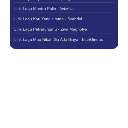
Lirik Lagu Mantra Pulih - Aviwkila
Lirik Lagu Kau Yang Utama - Syahrini
Lirik Lagu Pelindungmu - Ziva Magnolya
Lirik Lagu Mau Nikah Ga Ada Biaya - BianGindas
About Us
Contact Us
Disclaimer
Privacy Policy
Copyright © 2026 Best Lirik Lagu