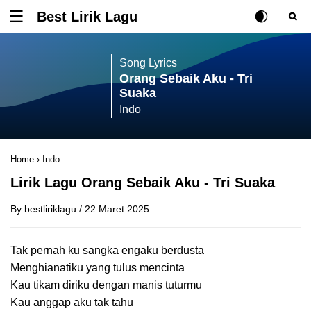
Best Lirik Lagu
Tombol untuk membuka atau menutup menu
Rubah Posisi Ki
Tombol ub
Tom
Song Lyrics
Orang Sebaik Aku - Tri
Suaka
Indo
Home
›
Indo
Lirik Lagu Orang Sebaik Aku - Tri Suaka
By
bestliriklagu
/
22 Maret 2025
Tak pernah ku sangka engaku berdusta
Menghianatiku yang tulus mencinta
Kau tikam diriku dengan manis tuturmu
Kau anggap aku tak tahu