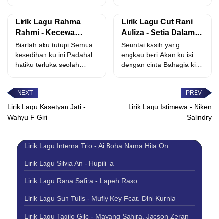
dari semua beban.. Kau
kesungguhanmu Yang
satu-satunya...
membuatku...
Lirik Lagu Rahma
Lirik Lagu Cut Rani
Rahmi - Kecewa
Auliza - Setia Dalam
Kubungkus Tawa
Cinta
Biarlah aku tutupi Semua
Seuntai kasih yang
kesedihan ku ini Padahal
engkau beri Akan ku isi
hatiku terluka seolah
dengan cinta Bahagia kini
bahagia Padahal sedang
sungguh kurasa Setelah...
terluka...
Lirik Lagu Kasetyan Jati -
Lirik Lagu Istimewa - Niken
Wahyu F Giri
Salindry
Lirik Lagu Interna Trio - Ai Boha Nama Hita On
Lirik Lagu Silvia An - Hupili Ia
Lirik Lagu Rana Safira - Lapeh Raso
Lirik Lagu Sun Tulis - Mufly Key Feat. Dini Kurnia
Lirik Lagu Tagilo Gilo - Mayang Sahira, Jacson Zeran