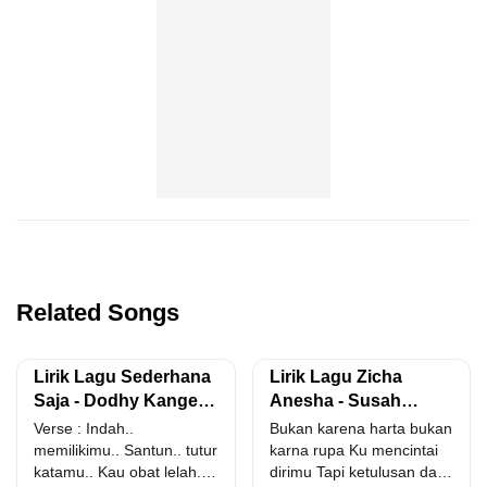
Related Songs
Lirik Lagu Sederhana
Lirik Lagu Zicha
Saja - Dodhy Kangen
Anesha - Susah
Feat Ucha
Senang Berdua
Verse : Indah..
Bukan karena harta bukan
memilikimu.. Santun.. tutur
karna rupa Ku mencintai
katamu.. Kau obat lelah..
dirimu Tapi ketulusan dan